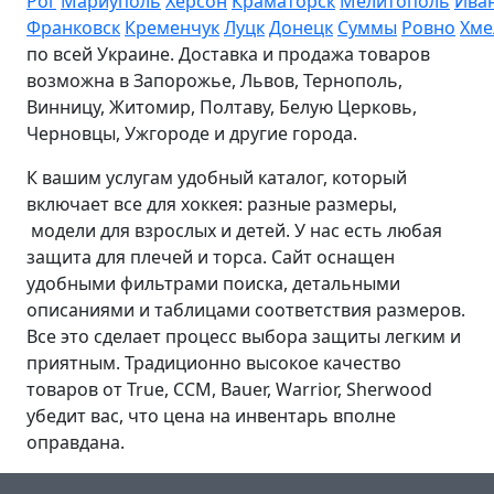
Рог
Мариуполь
Херсон
Краматорск
Мелитополь
Ива
Франковск
Кременчук
Луцк
Донецк
Суммы
Ровно
Хме
по всей Украине. Доставка и продажа товаров
возможна в Запорожье, Львов, Тернополь,
Винницу, Житомир, Полтаву, Белую Церковь,
Черновцы, Ужгороде и другие города.
К вашим услугам удобный каталог, который
включает все для хоккея: разные размеры,
модели для взрослых и детей. У нас есть любая
защита для плечей и торса. Сайт оснащен
удобными фильтрами поиска, детальными
описаниями и таблицами соответствия размеров.
Все это сделает процесс выбора защиты легким и
приятным. Традиционно высокое качество
товаров от True, CCM, Bauer, Warrior, Sherwood
убедит вас, что цена на инвентарь вполне
оправдана.