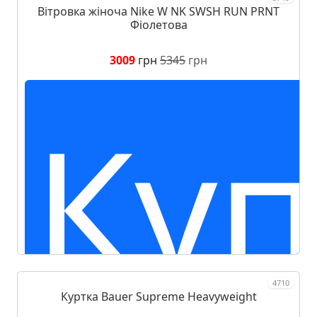
Вітровка жіноча Nike W NK SWSH RUN PRNT
Фіолетова
3009
грн
5345
грн
Куп
4710
Куртка Bauer Supreme Heavyweight