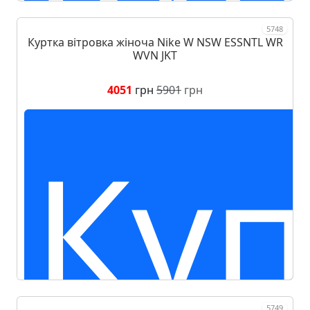
5748
Куртка вітровка жіноча Nike W NSW ESSNTL WR
WVN JKT
4051
грн
5901
грн
Куп
5749