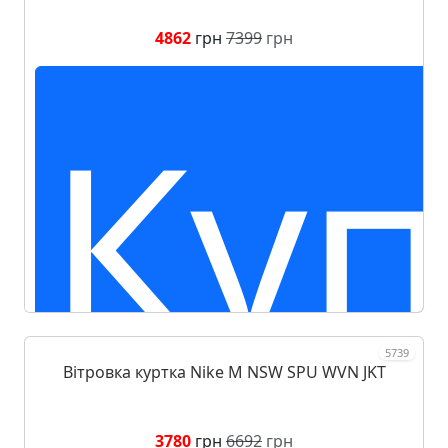
4862
грн
7399
грн
Куп
5739
Вітровка куртка Nike M NSW SPU WVN JKT
3780
грн
6692
грн