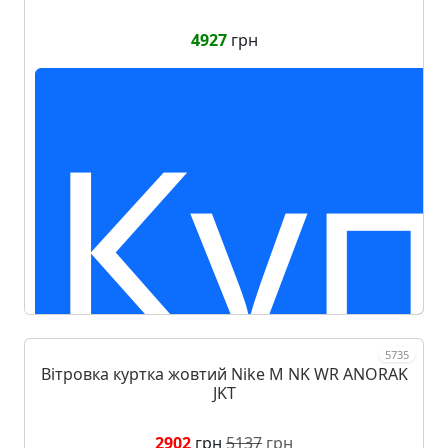
4927
грн
Куп
5735
Вітровка куртка жовтий Nike M NK WR ANORAK
JKT
2902
грн
5137
грн