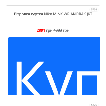
5734
Вітровка куртка Nike M NK WR ANORAK JKT
2891
грн
4383
грн
Куп
5226