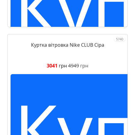
Куп
5740
Куртка вітровка Nike CLUB Сіра
3041
грн
4949
грн
Куп