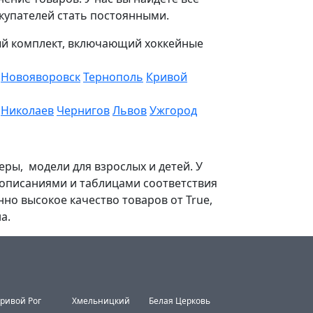
окупателей стать постоянными.
ный комплект, включающий хоккейные
Новояворовск
Тернополь
Кривой
Николаев
Чернигов
Львов
Ужгород
еры, модели для взрослых и детей. У
 описаниями и таблицами соответствия
но высокое качество товаров от True,
а.
ривой Рог
Хмельницкий
Белая Церковь