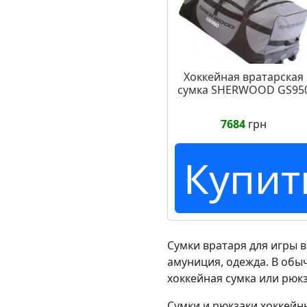
Хоккейная вратарская
сумка SHERWOOD GS95
7684
грн
Купит
Сумки вратаря для игры 
амуниция, одежда. В обы
хоккейная сумка или рюкз
Сумки и рюкзаки хоккейн