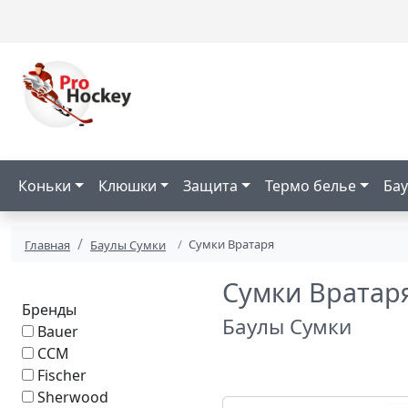
Коньки
Клюшки
Защита
Термо белье
Бау
Сумки Вратаря
Главная
Баулы Сумки
Сумки Вратар
Бренды
Баулы Сумки
Bauer
CCM
Fischer
Sherwood