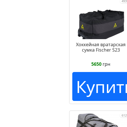
493
Хоккейная вратарская
сумка Fischer S23
5650
грн
Купит
612