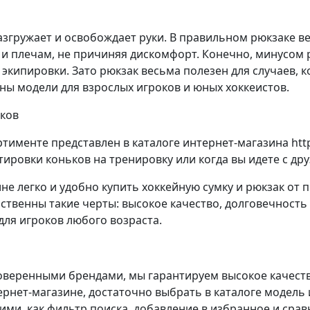
разгружает и освобождает руки. В правильном рюкзаке 
 и плечам, не причиняя дискомфорт. Конечно, минусом
экипировки. Зато рюкзак весьма полезен для случаев, 
ены модели для взрослых игроков и юных хоккеистов.
ьков
тименте представлен в каталоге интернет-магазина http
ировки коньков на тренировку или когда вы идете с др
не легко и удобно купить хоккейную сумку и рюкзак от
йственны такие черты: высокое качество, долговечность
ля игроков любого возраста.
роверенными брендами, мы гарантируем высокое качест
ернет-магазине, достаточно выбрать в каталоге модель 
ми, как фильтр поиска, добавление в избранное и сравн