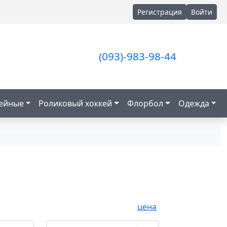
Регистрация
Войти
(093)-983-98-44
кейные
Роликовый хоккей
Флорбол
Одежда
цена