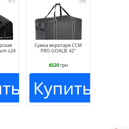
3112
5786
рская
Сумка воротаря CCM
ium s24
PRO GOALIE 42"
4520
грн
ить
Купить