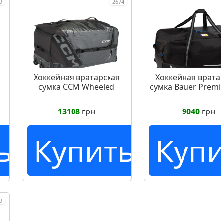
9
2674
Хоккейная вратарская
Хоккейная врата
сумка CCM Wheeled
сумка Bauer Prem
13108
грн
9040
грн
ь
Купить
Куп
9