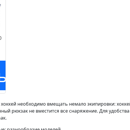
0
ь
в хоккей необходимо вмещать немало экипировки: хокк
чный рюкзак не вместится все снаряжение. Для удобств
ак.
ые: разнообразие моделей