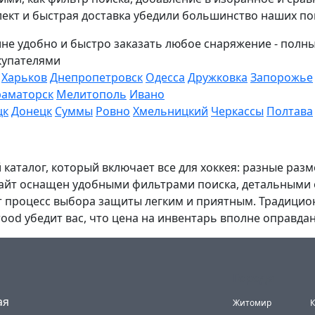
плект и быстрая доставка убедили большинство наших п
не удобно и быстро заказать любое снаряжение - пол
купателями
Харьков
Днепропетровск
Одесса
Дружковка
Запорожье
раматорск
Мелитополь
Ивано
цк
Донецк
Суммы
Ровно
Хмельницкий
Черкассы
Полтава
каталог, который включает все для хоккея: разные разм
Сайт оснащен удобными фильтрами поиска, детальными
ет процесс выбора защиты легким и приятным. Традицион
rwood убедит вас, что цена на инвентарь вполне оправдан
Города
(current)
ая
Житомир
К