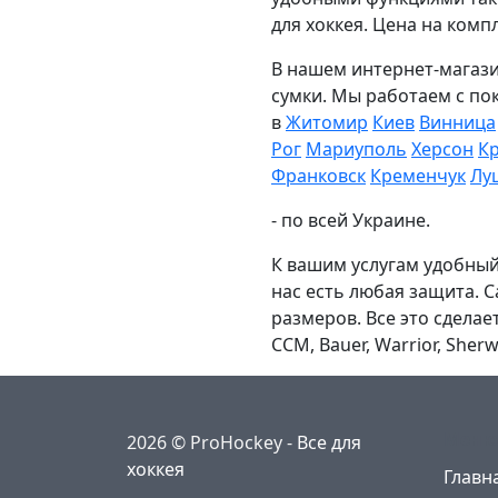
для хоккея. Цена на ком
В нашем интернет-магази
сумки. Мы работаем с по
в
Житомир
Киев
Винница
Рог
Мариуполь
Херсон
К
Франковск
Кременчук
Лу
- по всей Украине.
К вашим услугам удобный 
нас есть любая защита. 
размеров. Все это сдела
CCM, Bauer, Warrior, She
Меню
2026 © ProHockey -
Все для
хоккея
Главн