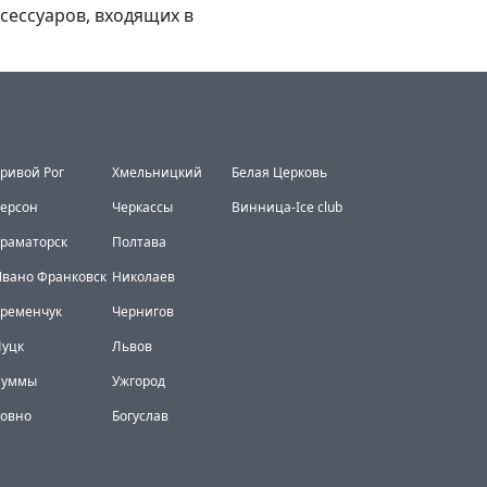
сессуаров, входящих в
ривой Рог
Хмельницкий
Белая Церковь
ерсон
Черкассы
Винница-Ice club
раматорск
Полтава
вано Франковск
Николаев
Кременчук
Чернигов
Луцк
Львов
Суммы
Ужгород
Ровно
Богуслав