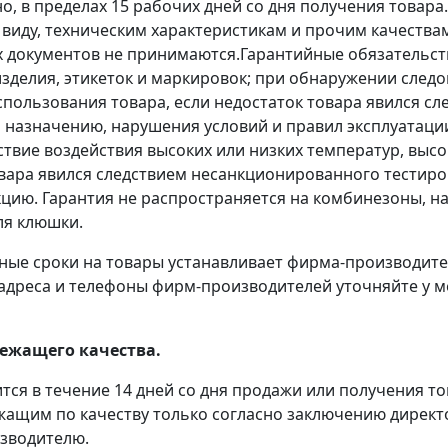
, в пределах 15 рабочих дней со дня получения товара
виду, техническим характеристикам и прочим качества
 документов не принимаются.Гарантийные обязательств
зделия, этикеток и маркировок; при обнаружении следо
пользования товара, если недостаток товара явился с
 назначению, нарушения условий и правил эксплуатаци
едствие воздействия высоких или низких температур, выс
овара явился следствием несанкционированного тестир
кцию. Гарантия не распространяется на комбинезоны, на
ля клюшки.
ные сроки на товары устанавливает фирма-производит
, адреса и телефоны фирм-производителей уточняйте у 
ежащего качества.
тся в течение 14 дней со дня продажи или получения т
жащим по качеству только согласно заключению директ
зводителю.