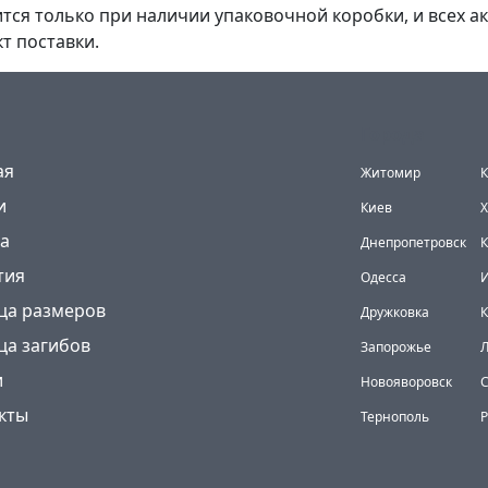
тся только при наличии упаковочной коробки, и всех ак
т поставки.
Города
(current)
ая
Житомир
К
и
Киев
Х
а
Днепропетровск
К
тия
Одесса
И
ца размеров
Дружковка
ца загибов
Запорожье
и
Новояворовск
кты
Тернополь