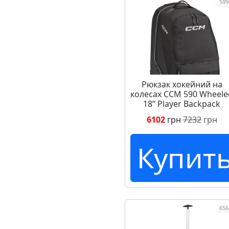
599
Рюкзак хокейний на
колесах CCM 590 Wheele
18ʼʼ Player Backpack
6102
грн
7232
грн
Купит
656