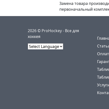
Замена товара производи
первоначальный комплек
Меню
2026 © ProHockey -
Все для
хоккея
Главн
Стать
Powered by
Оплат
Гаран
Табли
Табли
Услуг
Конта