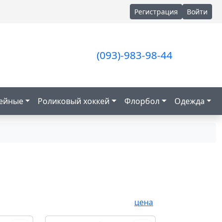
Регистрация
Войти
(093)-983-98-44
кейные
Роликовый хоккей
Флорбол
Одежда
цена