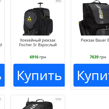
7
4905
Хоккейный рюкзак
Рюкзак Bauer E
d
Fischer Sr Взрослый
6916
грн
7639
грн
ь
Купить
Купи
5
6566