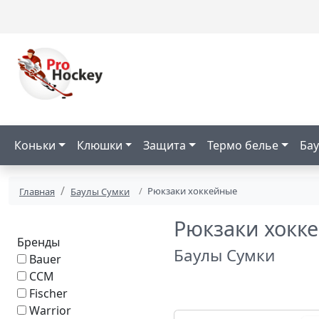
Коньки
Клюшки
Защита
Термо белье
Бау
Рюкзаки хоккейные
Главная
Баулы Сумки
Рюкзаки хокк
Бренды
Баулы Сумки
Bauer
CCM
Fischer
Warrior