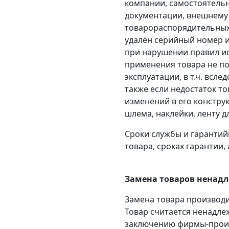
компании, самостоятельно
документации, внешнему 
товарораспорядительных
удалён серийный номер и
при нарушении правил ис
применения товара не по
эксплуатации, в т.ч. всл
также если недостаток т
изменений в его констру
шлема, наклейки, ленту д
Сроки службы и гарантий
товара, сроках гарантии
Замена товаров ненадл
Замена товара производи
Товар считается ненадле
заключению фирмы-прои