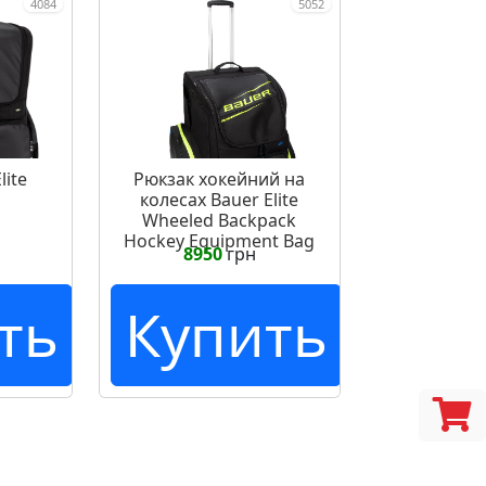
4084
5052
lite
Рюкзак хокейний на
колесах Bauer Elite
Wheeled Backpack
Hockey Equipment Bag
8950
грн
ть
Купить