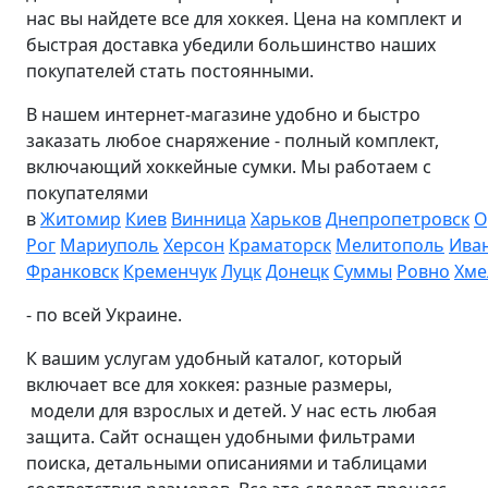
нас вы найдете все для хоккея. Цена на комплект и
быстрая доставка убедили большинство наших
покупателей стать постоянными.
В нашем интернет-магазине удобно и быстро
заказать любое снаряжение - полный комплект,
включающий хоккейные сумки. Мы работаем с
покупателями
в
Житомир
Киев
Винница
Харьков
Днепропетровск
О
Рог
Мариуполь
Херсон
Краматорск
Мелитополь
Ива
Франковск
Кременчук
Луцк
Донецк
Суммы
Ровно
Хме
- по всей Украине.
К вашим услугам удобный каталог, который
включает все для хоккея: разные размеры,
модели для взрослых и детей. У нас есть любая
защита. Сайт оснащен удобными фильтрами
поиска, детальными описаниями и таблицами