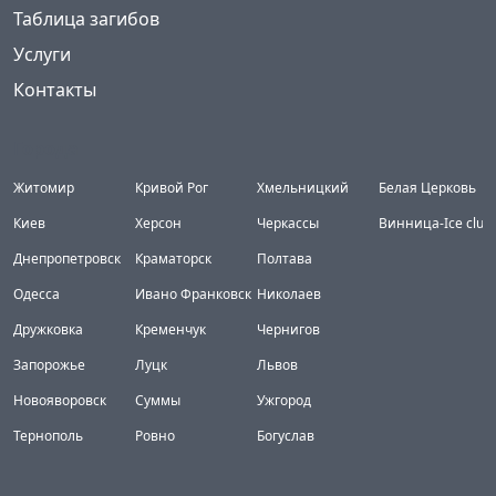
Таблица загибов
Услуги
Контакты
Города
Житомир
Кривой Рог
Хмельницкий
Белая Церковь
Киев
Херсон
Черкассы
Винница-Ice club
Днепропетровск
Краматорск
Полтава
Одесса
Ивано Франковск
Николаев
Дружковка
Кременчук
Чернигов
Запорожье
Луцк
Львов
Новояворовск
Суммы
Ужгород
Тернополь
Ровно
Богуслав