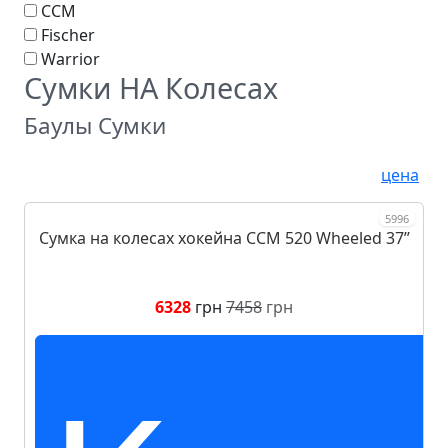
CCM
Fischer
Warrior
Сумки НА Колесах
Баулы Сумки
цена
5996
Сумка на колесах хокейна CCM 520 Wheeled 37ʼʼ
6328
грн
7458
грн