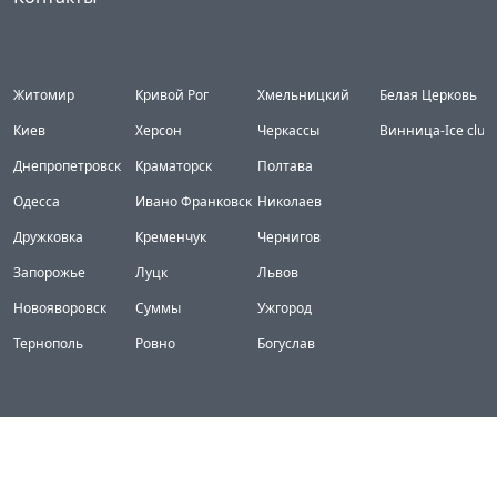
Города
Житомир
Кривой Рог
Хмельницкий
Белая Церковь
Киев
Херсон
Черкассы
Винница-Ice club
Днепропетровск
Краматорск
Полтава
Одесса
Ивано Франковск
Николаев
Дружковка
Кременчук
Чернигов
Запорожье
Луцк
Львов
Новояворовск
Суммы
Ужгород
Тернополь
Ровно
Богуслав