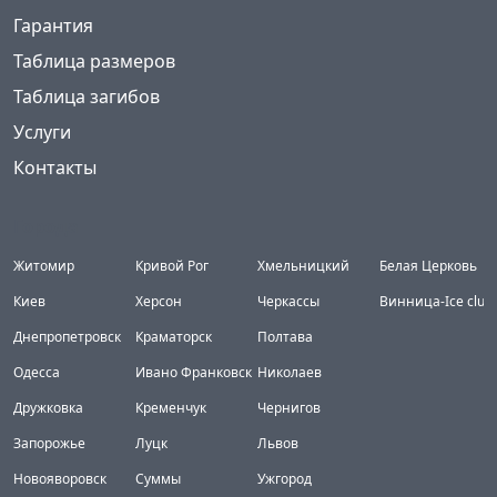
Гарантия
Таблица размеров
Таблица загибов
Услуги
Контакты
Города
Житомир
Кривой Рог
Хмельницкий
Белая Церковь
Киев
Херсон
Черкассы
Винница-Ice club
Днепропетровск
Краматорск
Полтава
Одесса
Ивано Франковск
Николаев
Дружковка
Кременчук
Чернигов
Запорожье
Луцк
Львов
Новояворовск
Суммы
Ужгород