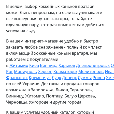
В целом, выбор хоккейных коньков вратаря
может быть непростым, но если вы учитываете
все вышеупомянутые факторы, то найдете
идеальную пару, которая поможет вам добиться
успеха на льду.
В нашем интернет-магазине удобно и быстро
заказать любое снаряжение - полный комплект,
включающий хоккейные коньки вратаря. Мы
работаем с покупателями
в
Житомир
Киев
Винница
Харьков
Днепропетровск
О
Рог
Мариуполь
Херсон
Краматорск
Мелитополь
Ива
Франковск
Кременчук
Луцк
Донецк
Суммы
Ровно
Хме
по всей Украине. Доставка и продажа товаров
возможна в Запорожье, Львов, Тернополь,
Винницу, Житомир, Полтаву, Белую Церковь,
Черновцы, Ужгороде и другие города.
К вашим услугам удобный каталог, который