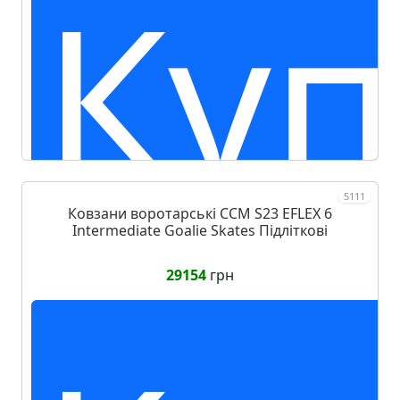
п
Куп
5111
Ковзани воротарські CCM S23 EFLEX 6
за
Intermediate Goalie Skates Підліткові
29154
грн