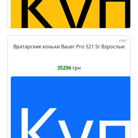
Куп
4180
Вратарские коньки Bauer Pro S21 Sr Взрослые
за
п
35256
грн
Куп