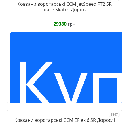
Ковзани воротарські CCM JetSpeed FT2 SR
Goalie Skates Дорослі
29380
грн
Куп
5367
Ковзани воротарські CCM EFlex 6 SR Дорослі