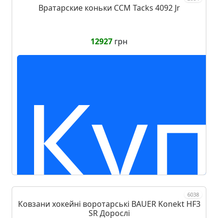
Вратарские коньки CCM Tacks 4092 Jr
п
12927
грн
Куп
6038
Ковзани хокейні воротарські BAUER Konekt HF3
SR Дорослі