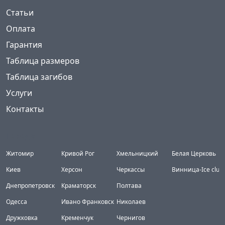
Статьи
Оплата
Гарантия
Таблица размеров
Таблица загибов
Услуги
Контакты
Города
Житомир
Кривой Рог
Хмельницкий
Белая Церковь
Киев
Херсон
Черкассы
Винница-Ice club
Днепропетровск
Краматорск
Полтава
Одесса
Ивано Франковск
Николаев
Дружковка
Кременчук
Чернигов