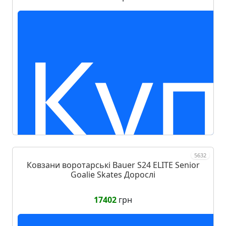
Куп
5632
Ковзани воротарські Bauer S24 ELITE Senior
Goalie Skates Дорослі
17402
грн