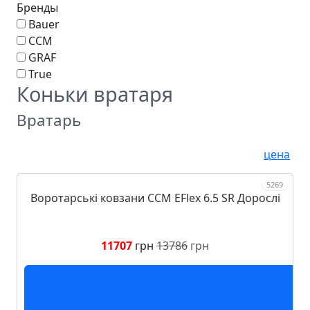
Бренды
Bauer
CCM
GRAF
True
Коньки вратаря
Вратарь
цена
5269
Воротарські ковзани CCM EFlex 6.5 SR Дорослі
11707
грн
13786
грн