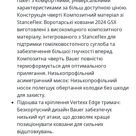
пакет з комфортними, універсальними
характеристиками за більш доступною ціною.
Конструкція чверті Композитний матеріал зі
StanceFlex: Воротарські ковзани 2024 GSX
виготовлені з високоміцного композитного
матеріалу, інтегрованого з StanceFlex для
підтримки гомілковостопного суглоба та
забезпечення більшої гнучкості вперед.
Композитна чверть Bauer повністю
термоформується для оптимального
прилягання. Низькопрофільний
асиметричний мисок: Низькопрофільний
носок полегшує обертання колодки без шкоди
для захисту.
Підошва та кріплення Vertexx Edge тримач:
Безкорпусний дизайн Bauer забезпечує
низький кут атаки, що дозволяє краще
позиціонувати ковзани для сильних
відштовхувань.