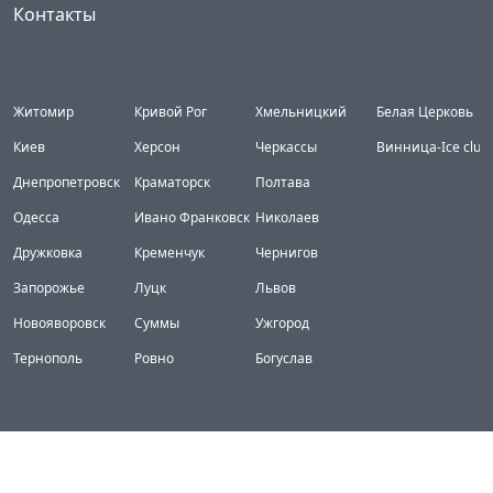
Контакты
Города
Житомир
Кривой Рог
Хмельницкий
Белая Церковь
Киев
Херсон
Черкассы
Винница-Ice club
Днепропетровск
Краматорск
Полтава
Одесса
Ивано Франковск
Николаев
Дружковка
Кременчук
Чернигов
Запорожье
Луцк
Львов
Новояворовск
Суммы
Ужгород
Тернополь
Ровно
Богуслав