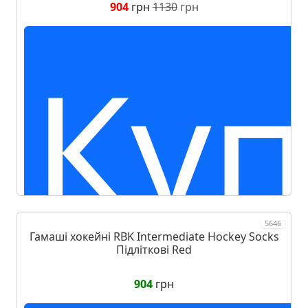
904
грн
1130
грн
Куп
5646
Гамаші хокейні RBK Intermediate Hockey Socks
Підліткові Red
904
грн