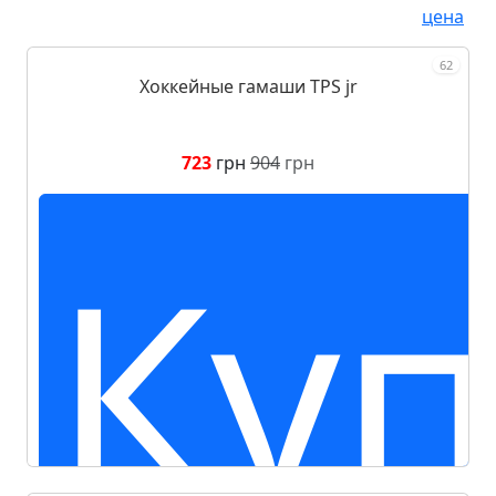
цена
62
Хоккейные гамаши TPS jr
723
грн
904
грн
Куп