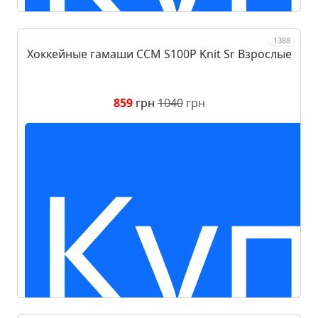
1388
Хоккейные гамаши CCM S100P Knit Sr Взрослые
859
грн
1040
грн
Куп