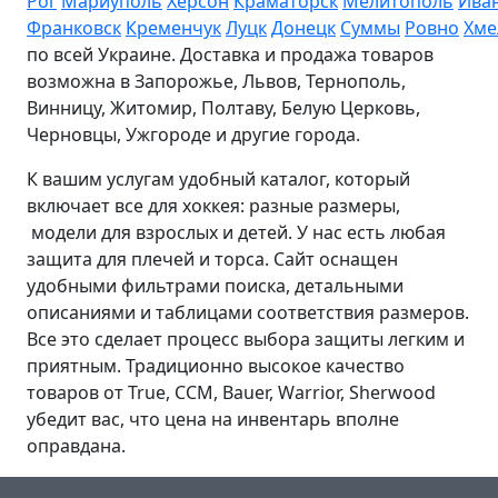
Рог
Мариуполь
Херсон
Краматорск
Мелитополь
Ива
Франковск
Кременчук
Луцк
Донецк
Суммы
Ровно
Хме
по всей Украине. Доставка и продажа товаров
возможна в Запорожье, Львов, Тернополь,
Винницу, Житомир, Полтаву, Белую Церковь,
Черновцы, Ужгороде и другие города.
К вашим услугам удобный каталог, который
включает все для хоккея: разные размеры,
модели для взрослых и детей. У нас есть любая
защита для плечей и торса. Сайт оснащен
удобными фильтрами поиска, детальными
описаниями и таблицами соответствия размеров.
Все это сделает процесс выбора защиты легким и
приятным. Традиционно высокое качество
товаров от True, CCM, Bauer, Warrior, Sherwood
убедит вас, что цена на инвентарь вполне
оправдана.