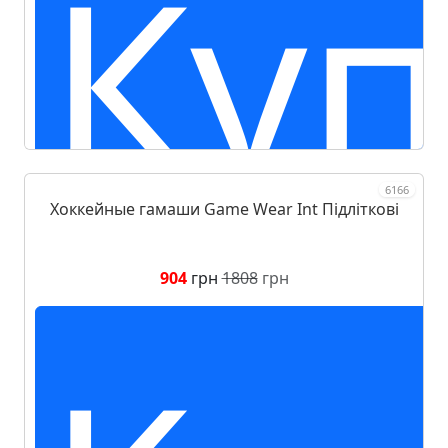
Куп
6166
Хоккейные гамаши Game Wear Int Підліткові
904
грн
1808
грн