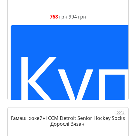
768
грн
994
грн
Куп
5645
Гамаші хокейні CCM Detroit Senior Hockey Socks
Дорослі Вязані