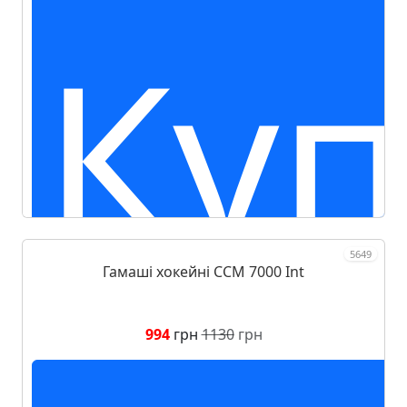
Куп
5649
Гамаші хокейні CCM 7000 Int
994
грн
1130
грн