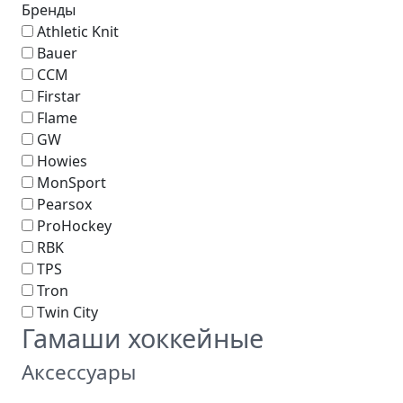
Бренды
Athletic Knit
Bauer
CCM
Firstar
Flame
GW
Howies
MonSport
Pearsox
ProHockey
RBK
TPS
Tron
Twin City
Гамаши хоккейные
Аксессуары