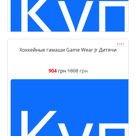
Куп
6167
Хоккейные гамаши Game Wear Jr Дитячи
904
грн
1808
грн
Куп