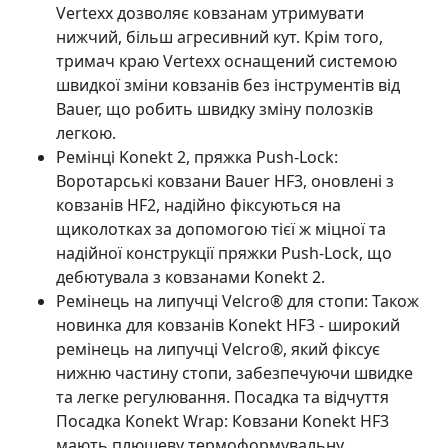
Vertexx дозволяє ковзанам утримувати
нижчий, більш агресивний кут. Крім того,
тримач краю Vertexx оснащений системою
швидкої зміни ковзанів без інструментів від
Bauer, що робить швидку зміну полозків
легкою.
Ремінці Konekt 2, пряжка Push-Lock:
Воротарські ковзани Bauer HF3, оновлені з
ковзанів HF2, надійно фіксуються на
щиколотках за допомогою тієї ж міцної та
надійної конструкції пряжки Push-Lock, що
дебютувала з ковзанами Konekt 2.
Ремінець на липучці Velcro® для стопи: Також
новинка для ковзанів Konekt HF3 - широкий
ремінець на липучці Velcro®, який фіксує
нижню частину стопи, забезпечуючи швидке
та легке регулювання. Посадка та відчуття
Посадка Konekt Wrap: Ковзани Konekt HF3
мають плюшеву термоформувальну