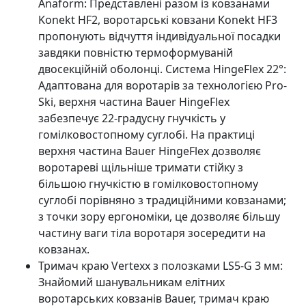
Anaform: Представлені разом із ковзанами
Konekt HF2, воротарські ковзани Konekt HF3
пропонують відчуття індивідуальної посадки
завдяки повністю термоформуваній
двосекційній оболонці. Система HingeFlex 22°:
Адаптована для воротарів за технологією Pro-
Ski, верхня частина Bauer HingeFlex
забезпечує 22-градусну гнучкість у
гомілковостопному суглобі. На практиці
верхня частина Bauer HingeFlex дозволяє
воротареві щільніше тримати стійку з
більшою гнучкістю в гомілковостопному
суглобі порівняно з традиційними ковзанами;
з точки зору ергономіки, це дозволяє більшу
частину ваги тіла воротаря зосередити на
ковзанах.
Тримач краю Vertexx з полозками LS5-G 3 мм:
Знайомий шанувальникам елітних
воротарських ковзанів Bauer, тримач краю