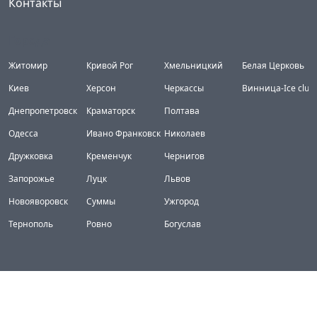
Контакты
Города
Житомир
Кривой Рог
Хмельницкий
Белая Церковь
Киев
Херсон
Черкассы
Винница-Ice club
Днепропетровск
Краматорск
Полтава
Одесса
Ивано Франковск
Николаев
Дружковка
Кременчук
Чернигов
Запорожье
Луцк
Львов
Новояворовск
Суммы
Ужгород
Тернополь
Ровно
Богуслав