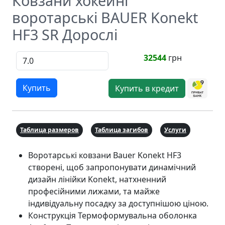
Ковзани хокейні
воротарські BAUER Konekt
HF3 SR Дорослі
32544
грн
Купить
Купить в кредит
Таблица размеров
Таблица загибов
Услуги
Воротарські ковзани Bauer Konekt HF3
створені, щоб запропонувати динамічний
дизайн лінійки Konekt, натхненний
професійними лижами, та майже
індивідуальну посадку за доступнішою ціною.
Конструкція Термоформувальна оболонка