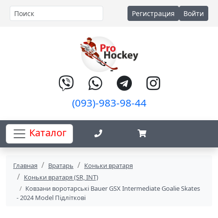
Регистрация
Войти
(093)-983-98-44
Каталог
Главная
Вратарь
Коньки вратаря
Коньки вратаря (SR, INT)
Ковзани воротарські Bauer GSX Intermediate Goalie Skates
- 2024 Model Підліткові