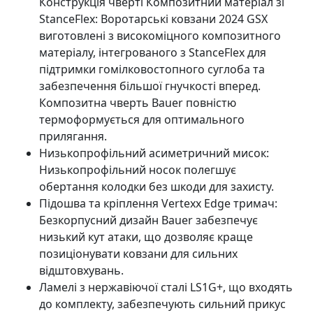
Конструкція чверті Композитний матеріал зі
StanceFlex: Воротарські ковзани 2024 GSX
виготовлені з високоміцного композитного
матеріалу, інтегрованого з StanceFlex для
підтримки гомілковостопного суглоба та
забезпечення більшої гнучкості вперед.
Композитна чверть Bauer повністю
термоформується для оптимального
прилягання.
Низькопрофільний асиметричний мисок:
Низькопрофільний носок полегшує
обертання колодки без шкоди для захисту.
Підошва та кріплення Vertexx Edge тримач:
Безкорпусний дизайн Bauer забезпечує
низький кут атаки, що дозволяє краще
позиціонувати ковзани для сильних
відштовхувань.
Ламелі з нержавіючої сталі LS1G+, що входять
до комплекту, забезпечують сильний прикус