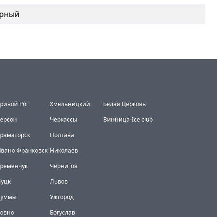
рный
ривой Рог
Хмельницкий
Белая Церковь
ерсон
Черкассы
Винница-Ice club
раматорск
Полтава
вано Франковск
Николаев
Кременчук
Чернигов
Луцк
Львов
Суммы
Ужгород
Ровно
Богуслав