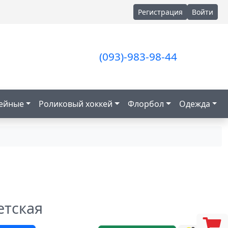
Регистрация
Войти
(093)-983-98-44
кейные
Роликовый хоккей
Флорбол
Одежда
етская