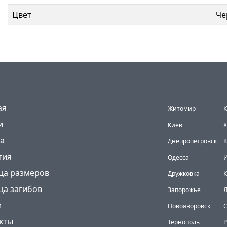
Цвет
Че
Города
(current)
ая
Житомир
К
и
Киев
Х
а
Днепропетровск
К
тия
Одесса
И
ца размеров
Дружковка
ца загибов
Запорожье
и
Новояворовск
кты
Тернополь