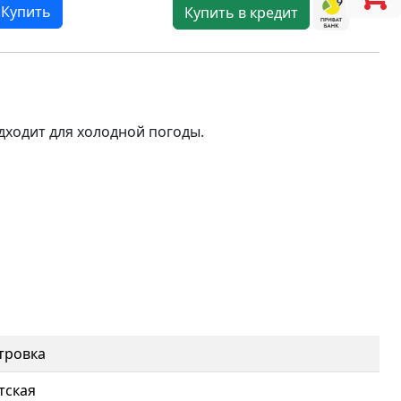
Купить
Купить в кредит
дходит для холодной погоды.
тровка
тская