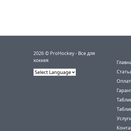
Меню
2026 © ProHockey -
Все для
хоккея
Главн
Стать
Powered by
Оплат
Гаран
Табли
Табли
Услуг
Конта