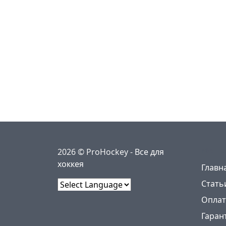
Меню
2026 © ProHockey -
Все для
хоккея
Главн
Стать
Powered by
Оплат
Гаран