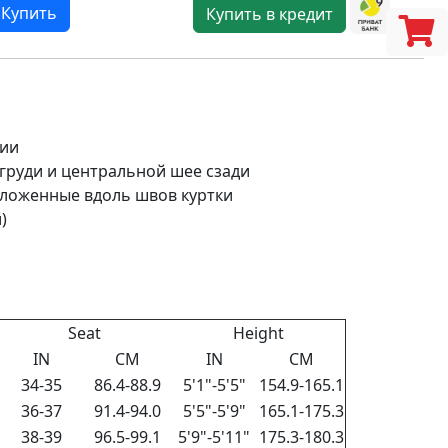
Купить
Купить в кредит
нии
груди и центральной шее сзади
оложенные вдоль швов куртки
)
Seat
Height
IN
CM
IN
CM
34-35
86.4-88.9
5'1"-5'5"
154.9-165.1
36-37
91.4-94.0
5'5"-5'9"
165.1-175.3
38-39
96.5-99.1
5'9"-5'11"
175.3-180.3