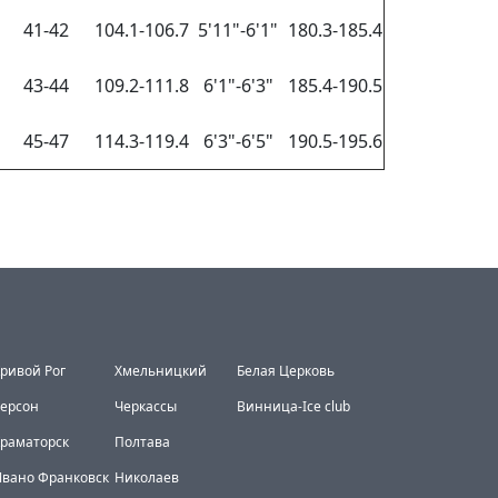
41-42
104.1-106.7
5'11"-6'1"
180.3-185.4
43-44
109.2-111.8
6'1"-6'3"
185.4-190.5
45-47
114.3-119.4
6'3"-6'5"
190.5-195.6
ривой Рог
Хмельницкий
Белая Церковь
ерсон
Черкассы
Винница-Ice club
раматорск
Полтава
вано Франковск
Николаев