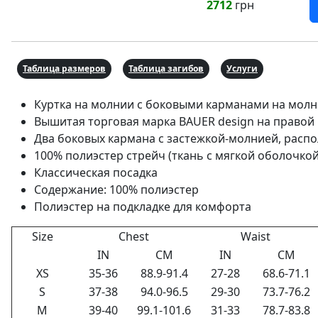
2712
грн
Таблица размеров
Таблица загибов
Услуги
Куртка на молнии с боковыми карманами на мол
Вышитая торговая марка BAUER design на правой 
Два боковых кармана с застежкой-молнией, расп
100% полиэстер стрейч (ткань с мягкой оболочкой
Классическая посадка
Содержание: 100% полиэстер
Полиэстер на подкладке для комфорта
Size
Chest
Waist
IN
CM
IN
CM
XS
35-36
88.9-91.4
27-28
68.6-71.1
S
37-38
94.0-96.5
29-30
73.7-76.2
M
39-40
99.1-101.6
31-33
78.7-83.8