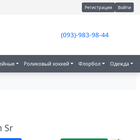
Регистрация
Войти
(093)-983-98-44
кейные
Роликовый хоккей
Флорбол
Одежда
 Sr