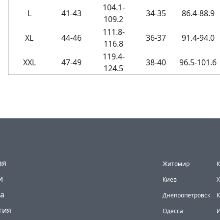
104.1-
L
41-43
34-35
86.4-88.9
109.2
111.8-
XL
44-46
36-37
91.4-94.0
116.8
119.4-
XXL
47-49
38-40
96.5-101.6
124.5
Города
(current)
ая
Житомир
К
и
Киев
Х
а
Днепропетровск
К
тия
Одесса
И