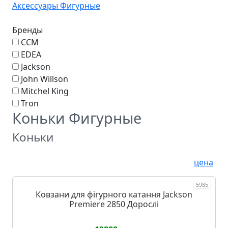
Аксессуары Фигурные
Бренды
CCM
EDEA
Jackson
John Willson
Mitchel King
Tron
Коньки Фигурные
Коньки
цена
5985
Ковзани для фігурного катання Jackson
Premiere 2850 Дорослі