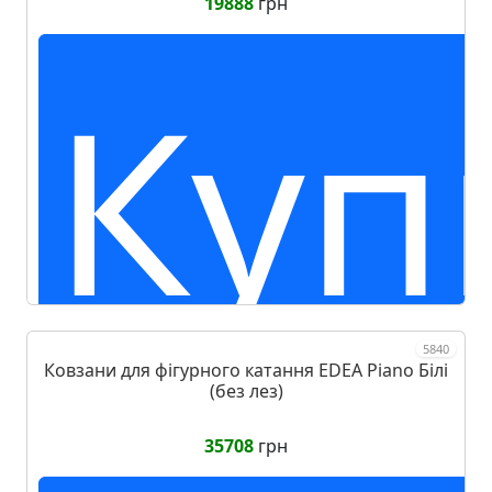
19888
грн
Куп
5840
Ковзани для фігурного катання EDEA Piano Білі
(без лез)
35708
грн