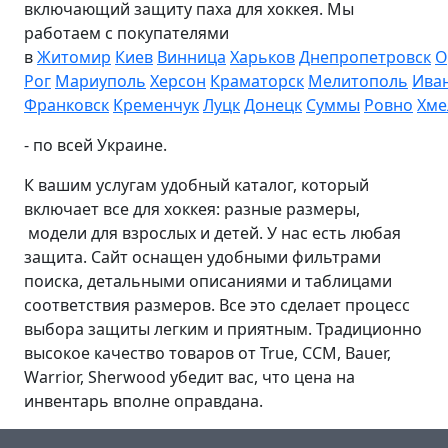
включающий защиту паха для хоккея. Мы
работаем с покупателями
в
Житомир
Киев
Винница
Харьков
Днепропетровск
О
Рог
Мариуполь
Херсон
Краматорск
Мелитополь
Ива
Франковск
Кременчук
Луцк
Донецк
Суммы
Ровно
Хме
- по всей Украине.
К вашим услугам удобный каталог, который
включает все для хоккея: разные размеры,
модели для взрослых и детей. У нас есть любая
защита. Сайт оснащен удобными фильтрами
поиска, детальными описаниями и таблицами
соответствия размеров. Все это сделает процесс
выбора защиты легким и приятным. Традиционно
высокое качество товаров от True, CCM, Bauer,
Warrior, Sherwood убедит вас, что цена на
инвентарь вполне оправдана.