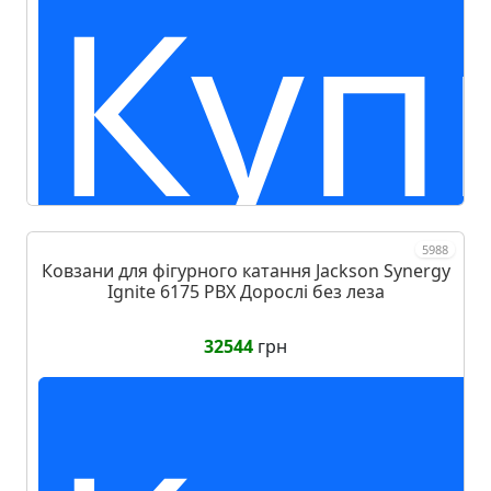
Куп
5988
Ковзани для фігурного катання Jackson Synergy
Ignite 6175 PBX Дорослі без леза
32544
грн