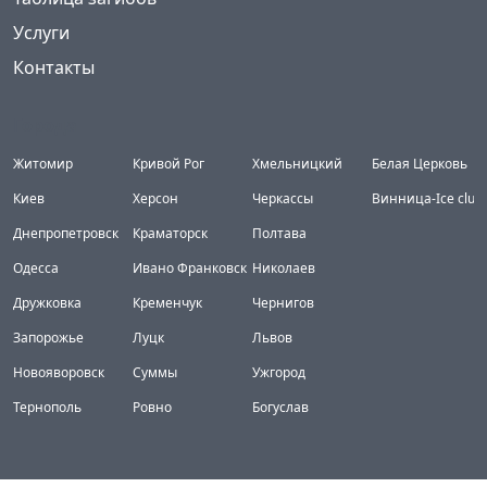
Услуги
Контакты
Города
Житомир
Кривой Рог
Хмельницкий
Белая Церковь
Киев
Херсон
Черкассы
Винница-Ice club
Днепропетровск
Краматорск
Полтава
Одесса
Ивано Франковск
Николаев
Дружковка
Кременчук
Чернигов
Запорожье
Луцк
Львов
Новояворовск
Суммы
Ужгород
Тернополь
Ровно
Богуслав