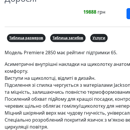
19888
грн
Таблица размеров
Таблица загибов
Услуги
Модель Premiere 2850 має рейтинг підтримки 65.
Асиметричні внутрішні накладки на щиколотку анатомі
комфорту.
Виступи на щиколотці, відлиті в дизайн.
Підсилення зі спилка чергується з матеріалами Jackso
та міцність, залишаючись повністю термоформованими
Посилений обхват підйому для кращої посадки, контрол
черевик щільно облягає гомілку/щиколотку для непер
Міцний шкіряний верх має чудову гнучкість, універсаль
Спеціально розроблений покритий язичок з м'якою в
циркуляції повітря.