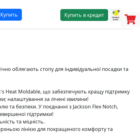
Купить
Купить в кредит
чно облягають стопу для індивідуальної посадки та
n's Heat Moldable, що забезпечують кращу підтримку
; налаштування за лічені хвилини!
ю та безпеки. У поєднанні з Jackson Flex Notch,
евершеної підтримки!
ність та міцність.
ерхньою лінією для покращеного комфорту та