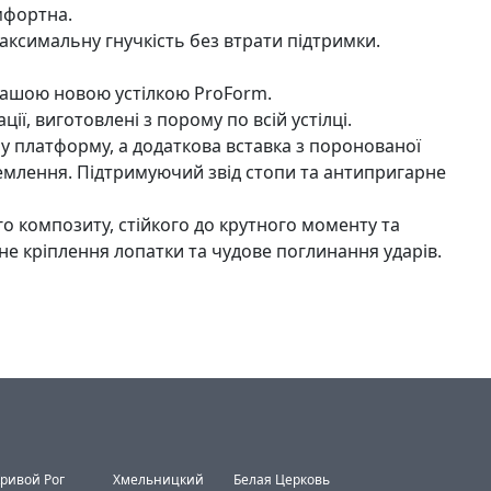
мфортна.
аксимальну гнучкість без втрати підтримки.
 нашою новою устілкою ProForm.
ії, виготовлені з порому по всій устілці.
у платформу, а додаткова вставка з поронованої
землення. Підтримуючий звід стопи та антипригарне
о композиту, стійкого до крутного моменту та
е кріплення лопатки та чудове поглинання ударів.
ривой Рог
Хмельницкий
Белая Церковь