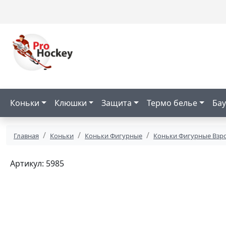
Коньки
Клюшки
Защита
Термо белье
Бау
Главная
Коньки
Коньки Фигурные
Коньки Фигурные Взр
Артикул: 5985