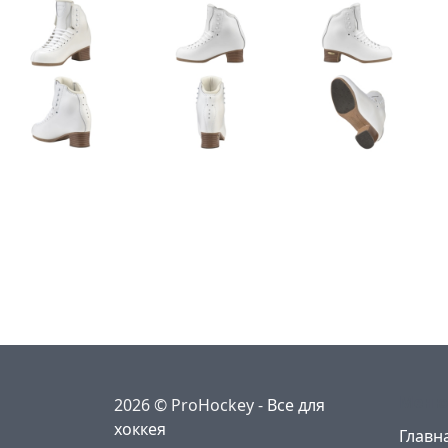
Меню
2026 © ProHockey -
Все для
хоккея
Главн