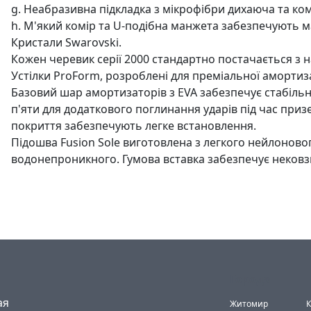
g. Неабразивна підкладка з мікрофібри дихаюча та ко
h. М'який комір та U-подібна манжета забезпечують м
Кристали Swarovski.
Кожен черевик серії 2000 стандартно постачається з
Устілки ProForm, розроблені для преміальної амортизац
Базовий шар амортизаторів з EVA забезпечує стабільн
п'яти для додаткового поглинання ударів під час при
покриття забезпечують легке встановлення.
Підошва Fusion Sole виготовлена з легкого нейлоновог
водонепроникного. Гумова вставка забезпечує нековзн
Города
(current)
ая
Житомир
К