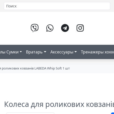
лы Сумки
Вратарь
Аксессуары
Тренажеры хок
я роликових ковзанів LABEDA Whip Soft 1 шт
Колеса для роликових ковзані