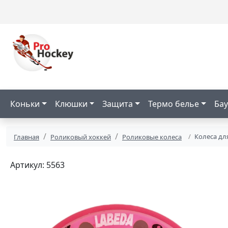
Коньки
Клюшки
Защита
Термо белье
Бау
Колеса дл
Главная
Роликовый хоккей
Роликовые колеса
Артикул: 5563