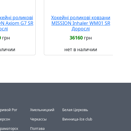
кейні роликові
Хокейні роликові ковзани
ON Axiom G7 SR
MISSION Inhaler WM01 SR
ослі
Дорослі
0
грн
36160
грн
наличии
нет в наличии
ривой Рог
Хмельницкий
Белая Церковь
ерсон
Черкассы
Винница-Ice club
раматорск
Полтава