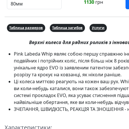
1130
грн
Таблица размеров
Таблица загибов
Услуги
Верхні колеса для рядних роликів з іннов
Pink Labeda Whip являє собою першу справжню інн
подвійних і потрійних коліс, після більш ніж 8 рок
унікальне ядро ​​EVO із заявленим патентом забезп
розрізу та крокує на ковзанці, як ніколи раніше.
Ці колеса миттєво реагують на кожен ваш рух. Whi
ви коли-небудь каталися, вони також забезпечуют
системі прокладок EVO, яка усуває стиснення під
найвільніше обертання, яке ви коли-небудь відчув
ЗЧЕПАННЯ, ШВИДКІСТЬ, РЕАКЦІЯ ТА ЗНОШЕННЯ - н
Характеристики: