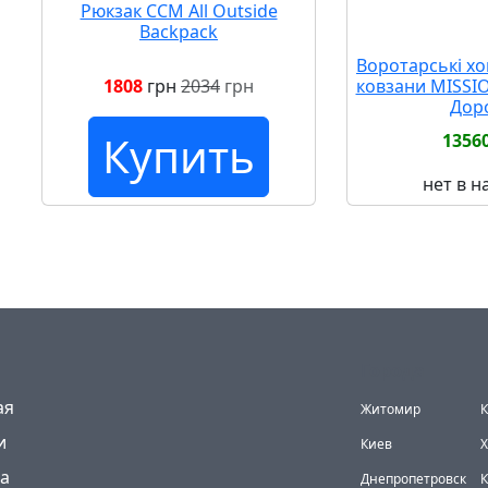
Рюкзак CCM All Outside
Backpack
Воротарські хо
1808
грн
2034
грн
ковзани MISSI
Дор
Купить
1356
нет в 
Города
(current)
ая
Житомир
К
и
Киев
Х
а
Днепропетровск
К