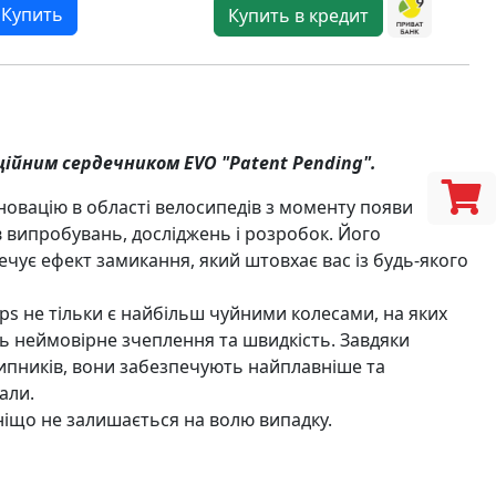
Купить
Купить в кредит
аційним сердечником EVO "Patent Pending".
овацію в області велосипедів з моменту появи
ів випробувань, досліджень і розробок. Його
ечує ефект замикання, який штовхає вас із будь-якого
ps не тільки є найбільш чуйними колесами, на яких
ь неймовірне зчеплення та швидкість. Завдяки
шипників, вони забезпечують найплавніше та
али.
іщо не залишається на волю випадку.