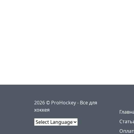
Меню
2026 © ProHockey -
Все для
хоккея
Главн
Стать
Powered by
Оплат