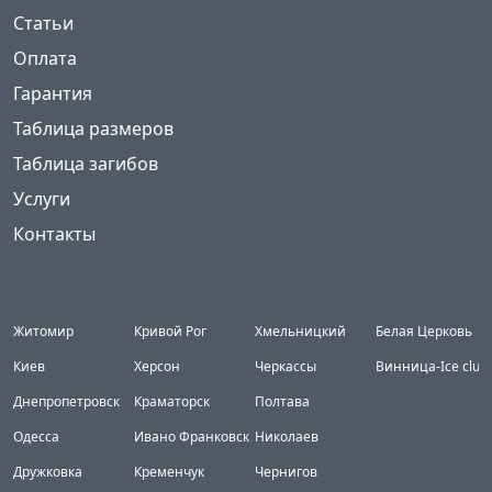
Статьи
Оплата
Гарантия
Таблица размеров
Таблица загибов
Услуги
Контакты
Города
Житомир
Кривой Рог
Хмельницкий
Белая Церковь
Киев
Херсон
Черкассы
Винница-Ice club
Днепропетровск
Краматорск
Полтава
Одесса
Ивано Франковск
Николаев
Дружковка
Кременчук
Чернигов