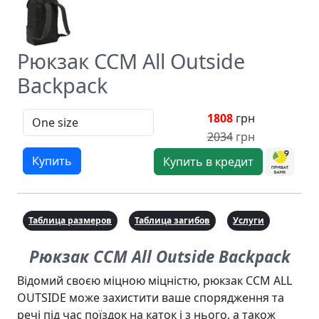
Рюкзак CCM All Outside
Backpack
1808
грн
2034
грн
Купить
Купить в кредит
Таблица размеров
Таблица загибов
Услуги
Рюкзак CCM All Outside Backpack
Відомий своєю міцною міцністю, рюкзак CCM ALL
OUTSIDE може захистити ваше спорядження та
речі під час поїздок на каток і з нього, а також