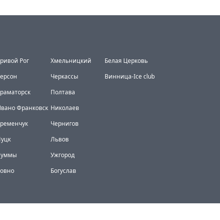
ривой Рог
Хмельницкий
Белая Церковь
ерсон
Черкассы
Винница-Ice club
раматорск
Полтава
вано Франковск
Николаев
Кременчук
Чернигов
Луцк
Львов
Суммы
Ужгород
Ровно
Богуслав