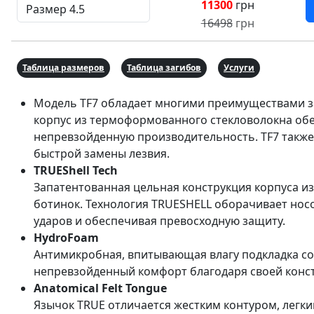
11300
грн
16498
грн
Таблица размеров
Таблица загибов
Услуги
Модель TF7 обладает многими преимуществами з
корпус из термоформованного стекловолокна обе
непревзойденную производительность. TF7 такж
быстрой замены лезвия.
TRUEShell Tech
Запатентованная цельная конструкция корпуса и
ботинок. Технология TRUESHELL оборачивает носо
ударов и обеспечивая превосходную защиту.
HydroFoam
Антимикробная, впитывающая влагу подкладка со
непревзойденный комфорт благодаря своей конст
Anatomical Felt Tongue
Язычок TRUE отличается жестким контуром, легки