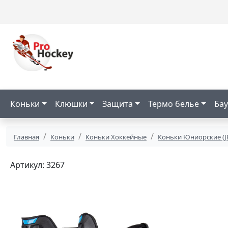
Коньки
Клюшки
Защита
Термо белье
Бау
Главная
Коньки
Коньки Хоккейные
Коньки Юниорские (J
Артикул: 3267