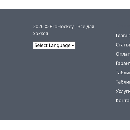
Меню
2026 © ProHockey -
Все для
хоккея
Главн
Стать
Powered by
Оплат
Гаран
Табли
Табли
Услуг
Конта