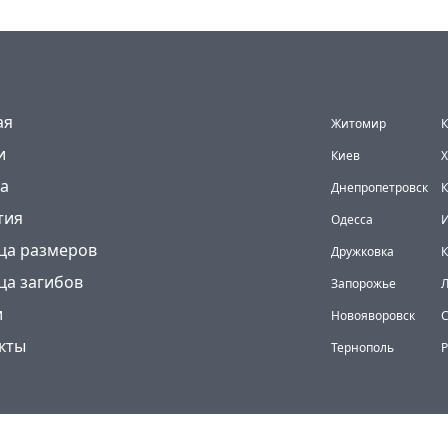
Города
(current)
ая
Житомир
К
и
Киев
Х
а
Днепропетровск
К
тия
Одесса
И
ца размеров
Дружковка
ца загибов
Запорожье
и
Новояворовск
кты
Тернополь