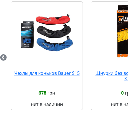
s
Чехлы для коньков Bauer S15
Шнурки без во
X
678
грн
0
г
нет в наличии
нет в 