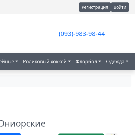
Регистрация
Войти
(093)-983-98-44
кейные
Роликовый хоккей
Флорбол
Одежда
 Юниорские