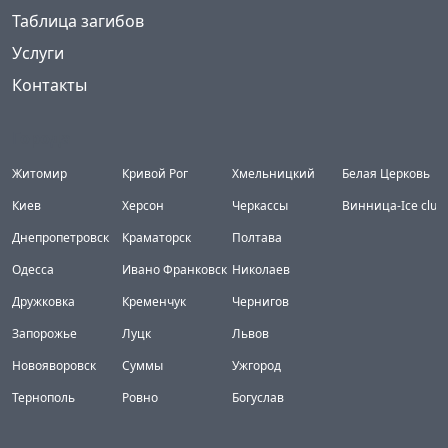
Таблица загибов
Услуги
Контакты
Города
Житомир
Кривой Рог
Хмельницкий
Белая Церковь
Киев
Херсон
Черкассы
Винница-Ice club
Днепропетровск
Краматорск
Полтава
Одесса
Ивано Франковск
Николаев
Дружковка
Кременчук
Чернигов
Запорожье
Луцк
Львов
Новояворовск
Суммы
Ужгород
Тернополь
Ровно
Богуслав