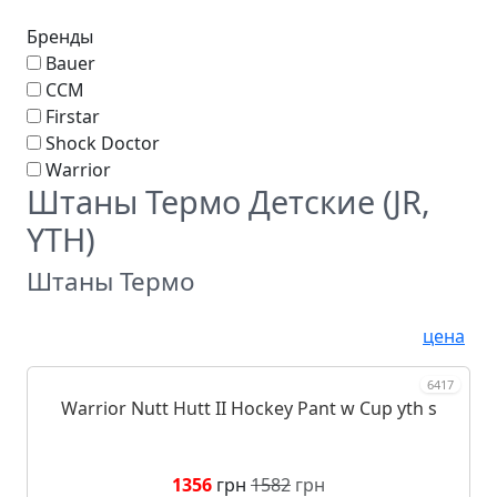
Бренды
Bauer
CCM
Firstar
Shock Doctor
Warrior
Штаны Термо Детские (JR,
YTH)
Штаны Термо
цена
6417
Warrior Nutt Hutt II Hockey Pant w Cup yth s
1356
грн
1582
грн