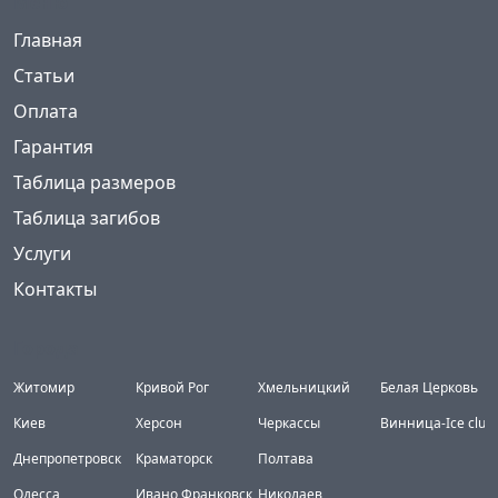
Меню
(current)
Главная
Статьи
Оплата
Гарантия
Таблица размеров
Таблица загибов
Услуги
Контакты
Города
Житомир
Кривой Рог
Хмельницкий
Белая Церковь
Киев
Херсон
Черкассы
Винница-Ice club
Днепропетровск
Краматорск
Полтава
Одесса
Ивано Франковск
Николаев