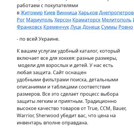
работаем с покупателями
в
Житомир
Киев
Винница
Харьков
Днепропетров
Рог
Мариуполь
Херсон
Краматорск
Мелитополь
Франковск
Кременчук
Луцк
Донецк
Суммы
Ровно
- по всей Украине.
К вашим услугам удобный каталог, который
включает все для хоккея: разные размеры,
модели для взрослых и детей. У нас есть
любая защита. Сайт оснащен
удобными фильтрами поиска, детальными
описаниями и таблицами соответствия
размеров. Все это сделает процесс выбора
защиты легким и приятным. Традиционно
высокое качество товаров от True, CCM, Bauer,
Warrior, Sherwood убедит вас, что цена на
инвентарь вполне оправдана.