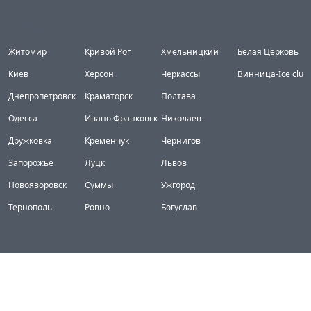
Города
Житомир
Кривой Рог
Хмельницкий
Белая Церковь
Киев
Херсон
Черкассы
Винница-Ice club
Днепропетровск
Краматорск
Полтава
Одесса
Ивано Франковск
Николаев
Дружковка
Кременчук
Чернигов
Запорожье
Луцк
Львов
Новояворовск
Суммы
Ужгород
Тернополь
Ровно
Богуслав