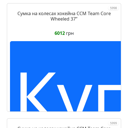
5998
Сумка на колесах хокейна CCM Team Core
Wheeled 37ʼʼ
6012
грн
Ку
5999