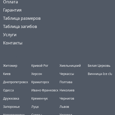
Оплата
Гарантия
Таблица размеров
Таблица загибов
Услуги
Контакты
Города
Житомир
Кривой Рог
Хмельницкий
Белая Церковь
Киев
Херсон
Черкассы
Винница-Ice club
Днепропетровск
Краматорск
Полтава
Одесса
Ивано Франковск
Николаев
Дружковка
Кременчук
Чернигов
Запорожье
Луцк
Львов
Новояворовск
Суммы
Ужгород