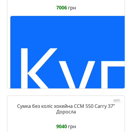
7006
грн
Ку
6001
Сумка без коліс хокейна CCM 550 Carry 37ʼʼ
Доросла
9040
грн