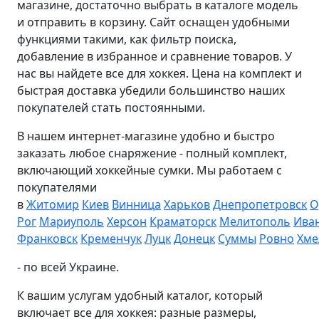
магазине, достаточно выбрать в каталоге модель
и отправить в корзину. Сайт оснащен удобными
функциями такими, как фильтр поиска,
добавление в избранное и сравнение товаров. У
нас вы найдете все для хоккея. Цена на комплект и
быстрая доставка убедили большинство наших
покупателей стать постоянными.
В нашем интернет-магазине удобно и быстро
заказать любое снаряжение - полный комплект,
включающий хоккейные сумки. Мы работаем с
покупателями
в
Житомир
Киев
Винница
Харьков
Днепропетровск
О
Рог
Мариуполь
Херсон
Краматорск
Мелитополь
Ива
Франковск
Кременчук
Луцк
Донецк
Суммы
Ровно
Хме
- по всей Украине.
К вашим услугам удобный каталог, который
включает все для хоккея: разные размеры,