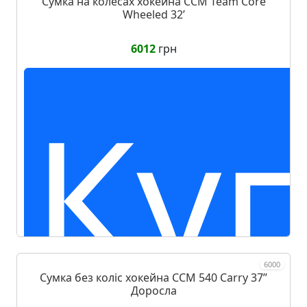
Сумка на колесах хокейна CCM Team Core
Wheeled 32ʼ
6012
грн
Ку
6000
Сумка без коліс хокейна CCM 540 Carry 37ʼʼ
Доросла