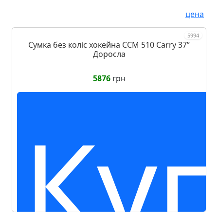
цена
5994
Сумка без коліс хокейна CCM 510 Carry 37ʼʼ
Доросла
5876
грн
Ку