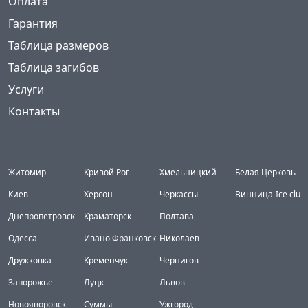
Оплата
Гарантия
Таблица размеров
Таблица загибов
Услуги
Контакты
Города
Житомир
Кривой Рог
Хмельницкий
Белая Церковь
Киев
Херсон
Черкассы
Винница-Ice club
Днепропетровск
Краматорск
Полтава
Одесса
Ивано Франковск
Николаев
Дружковка
Кременчук
Чернигов
Запорожье
Луцк
Львов
Новояворовск
Суммы
Ужгород