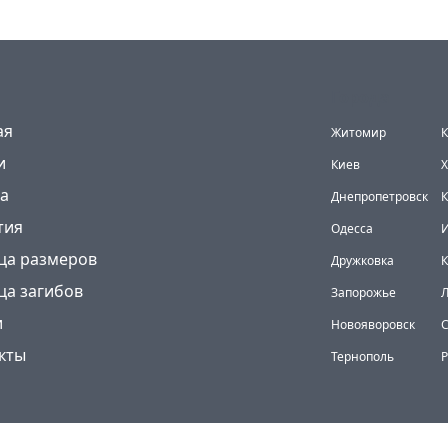
Города
(current)
ая
Житомир
К
и
Киев
Х
а
Днепропетровск
К
тия
Одесса
И
ца размеров
Дружковка
ца загибов
Запорожье
и
Новояворовск
кты
Тернополь