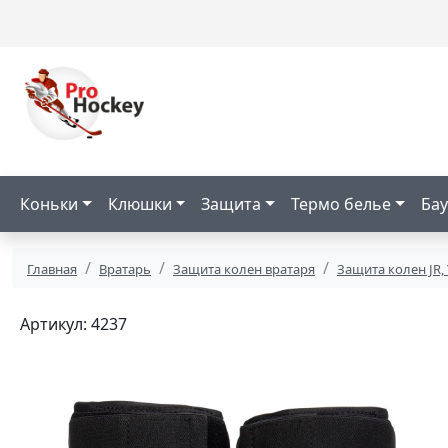
Коньки
Клюшки
Защита
Термо белье
Бау
Главная
Вратарь
Защита колен вратаря
Защита колен JR,
Артикул: 4237