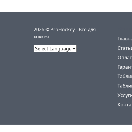
Меню
2026 © ProHockey -
Все для
хоккея
Главн
Стать
Powered by
Оплат
Гаран
Табли
Табли
Услуг
Конта