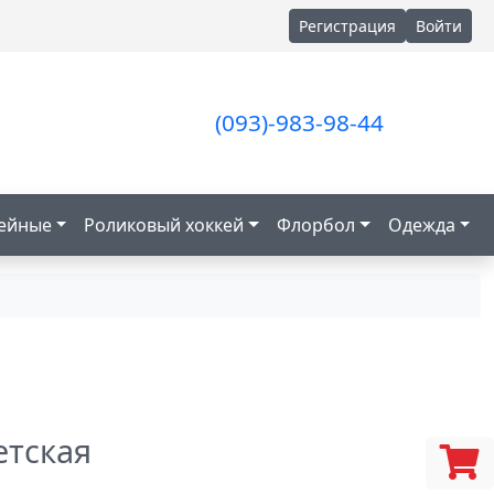
Регистрация
Войти
(093)-983-98-44
кейные
Роликовый хоккей
Флорбол
Одежда
етская