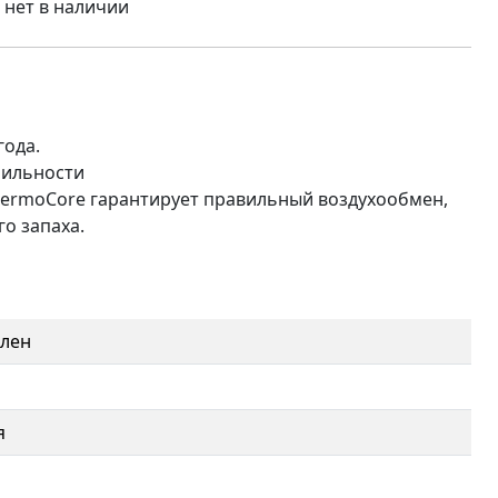
нет в наличии
года.
бильности
hermoCore гарантирует правильный воздухообмен,
о запаха.
олен
я