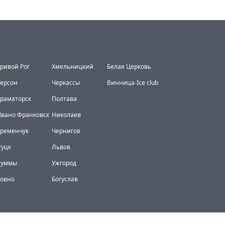
ривой Рог
Хмельницкий
Белая Церковь
ерсон
Черкассы
Винница-Ice club
раматорск
Полтава
вано Франковск
Николаев
Кременчук
Чернигов
Луцк
Львов
Суммы
Ужгород
Ровно
Богуслав