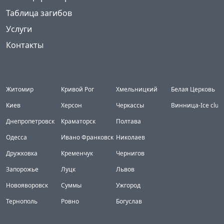
Таблица загибов
Услуги
Контакты
Города
Житомир
Кривой Рог
Хмельницкий
Белая Церковь
Киев
Херсон
Черкассы
Винница-Ice club
Днепропетровск
Краматорск
Полтава
Одесса
Ивано Франковск
Николаев
Дружковка
Кременчук
Чернигов
Запорожье
Луцк
Львов
Новояворовск
Суммы
Ужгород
Тернополь
Ровно
Богуслав