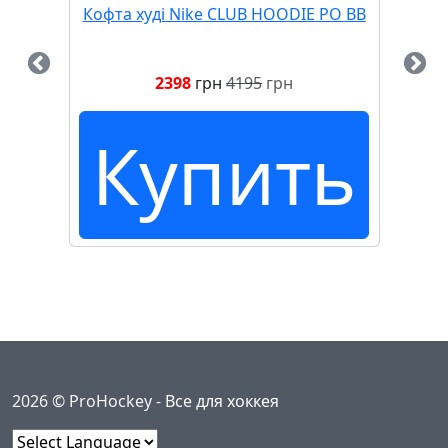
BR
Кофта худі Nike CLUB HOODIE PO BB
Сп
2398
грн
4195
грн
ь
Купить
2026 © ProHockey -
Все для хоккея