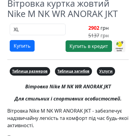
Вітровка куртка жовтий
Nike M NK WR ANORAK JKT
2902
грн
5137
грн
Купить
Купить в кредит
Таблица размеров
Таблица загибов
Услуги
Вітровка Nike M NK WR ANORAK JKT
Для стильних і спортивних особистостей.
Вітровка Nike M NK WR ANORAK JKT - забезпечує
надзвичайну легкість та комфорт під час будь-якої
активності.