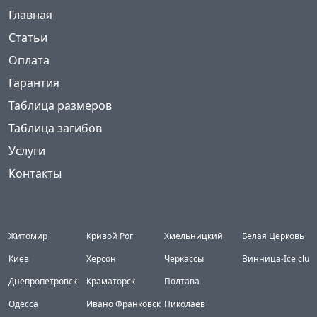
(current)
Главная
Статьи
Оплата
Гарантия
Таблица размеров
Таблица загибов
Услуги
Контакты
Города
Житомир
Кривой Рог
Хмельницкий
Белая Церковь
Киев
Херсон
Черкассы
Винница-Ice club
Днепропетровск
Краматорск
Полтава
Одесса
Ивано Франковск
Николаев