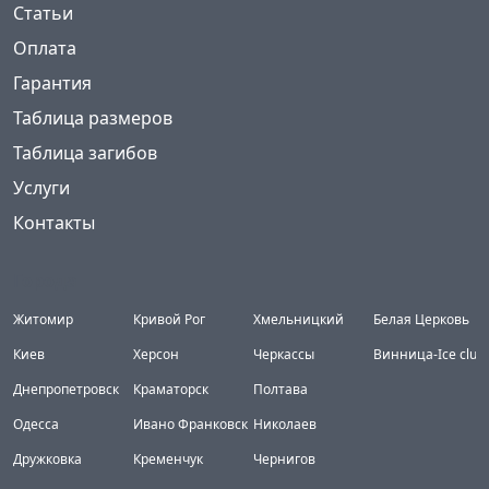
Статьи
Оплата
Гарантия
Таблица размеров
Таблица загибов
Услуги
Контакты
Города
Житомир
Кривой Рог
Хмельницкий
Белая Церковь
Киев
Херсон
Черкассы
Винница-Ice club
Днепропетровск
Краматорск
Полтава
Одесса
Ивано Франковск
Николаев
Дружковка
Кременчук
Чернигов