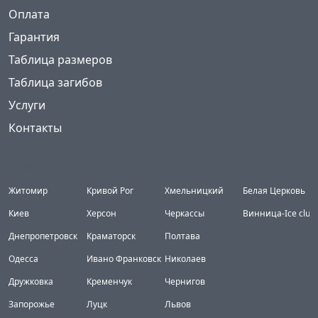
Оплата
Гарантия
Таблица размеров
Таблица загибов
Услуги
Контакты
Города
Житомир
Кривой Рог
Хмельницкий
Белая Церковь
Киев
Херсон
Черкассы
Винница-Ice club
Днепропетровск
Краматорск
Полтава
Одесса
Ивано Франковск
Николаев
Дружковка
Кременчук
Чернигов
Запорожье
Луцк
Львов