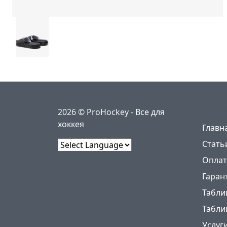
Меню
2026 © ProHockey -
Все для
хоккея
Главн
Стать
Powered by
Оплат
Гаран
Табли
Табли
Услуг