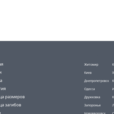
Города
(current)
ая
Житомир
К
и
Киев
Х
а
Днепропетровск
К
тия
Одесса
И
ца размеров
Дружковка
ца загибов
Запорожье
и
Новояворовск