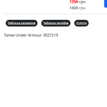
1356
грн
1808
грн
Таблица размеров
Таблица загибов
Услуги
Тапки Under Armour 3027219