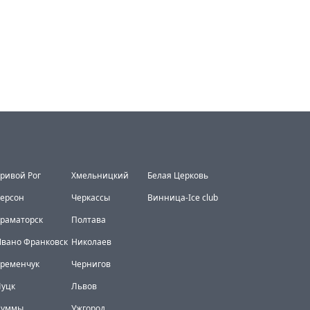
ривой Рог
Хмельницкий
Белая Церковь
ерсон
Черкассы
Винница-Ice club
раматорск
Полтава
вано Франковск
Николаев
Кременчук
Чернигов
Луцк
Львов
Суммы
Ужгород