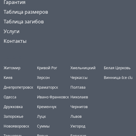
Гарантия
Таблица размеров
Таблица загибов
Услуги
Контакты
Города
Житомир
Кривой Рог
Хмельницкий
Белая Церковь
Киев
Херсон
Черкассы
Винница-Ice club
Днепропетровск
Краматорск
Полтава
Одесса
Ивано Франковск
Николаев
Дружковка
Кременчук
Чернигов
Запорожье
Луцк
Львов
Новояворовск
Суммы
Ужгород
Тернополь
Ровно
Богуслав