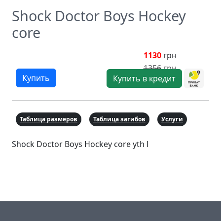
Shock Doctor Boys Hockey
core
1130
грн
1356
грн
Купить
Купить в кредит
Таблица размеров
Таблица загибов
Услуги
Shock Doctor Boys Hockey core yth l