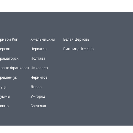
ривой Рог
Хмельницкий
Белая Церковь
ерсон
Черкассы
Винница-Ice club
раматорск
Полтава
вано Франковск
Николаев
Кременчук
Чернигов
Луцк
Львов
Суммы
Ужгород
Ровно
Богуслав