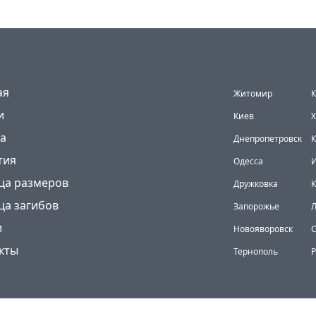
Города
(current)
ая
Житомир
К
и
Киев
Х
а
Днепропетровск
К
тия
Одесса
И
ца размеров
Дружковка
ца загибов
Запорожье
и
Новояворовск
кты
Тернополь