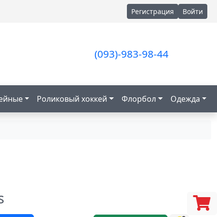
Регистрация
Войти
(093)-983-98-44
кейные
Роликовый хоккей
Флорбол
Одежда
s