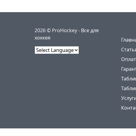
Меню
2026 © ProHockey -
Все для
хоккея
Главн
Стать
Powered by
Оплат
Гаран
Табли
Табли
Услуг
Конта