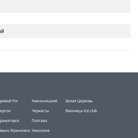
ый
ривой Рог
Хмельницкий
Белая Церковь
ерсон
Черкассы
Винница-Ice club
раматорск
Полтава
вано Франковск
Николаев