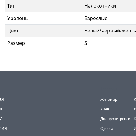
Тип
Налокотники
Уровень
Взрослые
Цвет
Белый/черный/желт
Размер
S
Города
(current)
ая
Житомир
К
и
Киев
Х
а
Днепропетровск
К
тия
Одесса
И