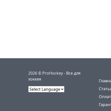
Меню
2026 © ProHockey -
Все для
хоккея
Главн
Стать
Powered by
Оплат
Гаран