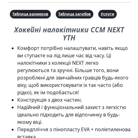
Таблица размеров
Таблица загибов
Услуги
Хокейні налокітники CCM NEXT
YTH
Комфорт потрібно налаштувати, навіть якщо
ви ступаєте на лід лише час від часу. Ці
налокітники з колекції NEXT легко
регулюються та зручні. Більше того, вони
розроблені для звичайних гравців будь-якого
віку, щоб використовувати їх так часто (або
рідко), як їм подобається!
Конструкція з двох частин.
Надійний і функціональний захист з легкістю
ідеально підходить для відпочинку в будь-
якому віці.
Передпліччя з пінопласту EVA + поліетиленова
вставка.