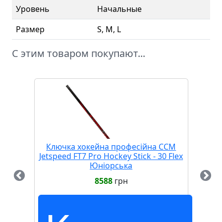
Уровень
Начальные
Размер
S, M, L
С этим товаром покупают...
Ключка хокейна професійна CCM
Па
Jetspeed FT7 Pro Hockey Stick - 30 Flex
Юніорська
8588
грн
ту
y
ot