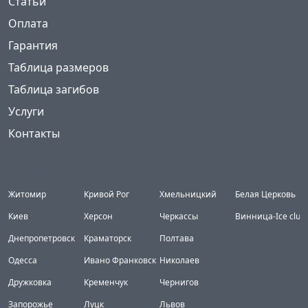
Статьи
Оплата
Гарантия
Таблица размеров
Таблица загибов
Услуги
Контакты
Города
Житомир
Кривой Рог
Хмельницкий
Белая Церковь
Киев
Херсон
Черкассы
Винница-Ice club
Днепропетровск
Краматорск
Полтава
Одесса
Ивано Франковск
Николаев
Дружковка
Кременчук
Чернигов
Запорожье
Луцк
Львов