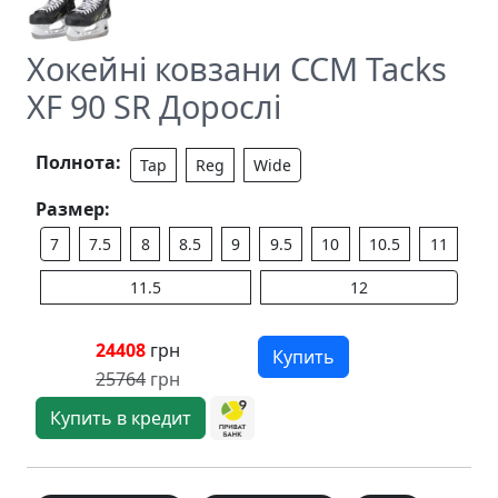
Хокейні ковзани CCM Tacks
XF 90 SR Дорослі
Полнота:
Tap
Reg
Wide
Размер:
7
7.5
8
8.5
9
9.5
10
10.5
11
11.5
12
24408
грн
Купить
25764
грн
Купить в кредит