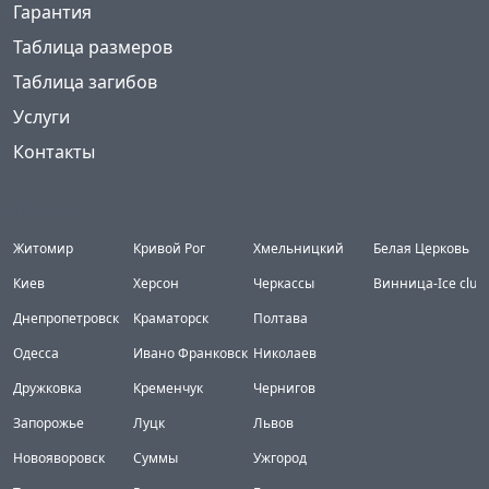
Гарантия
Таблица размеров
Таблица загибов
Услуги
Контакты
Города
Житомир
Кривой Рог
Хмельницкий
Белая Церковь
Киев
Херсон
Черкассы
Винница-Ice club
Днепропетровск
Краматорск
Полтава
Одесса
Ивано Франковск
Николаев
Дружковка
Кременчук
Чернигов
Запорожье
Луцк
Львов
Новояворовск
Суммы
Ужгород