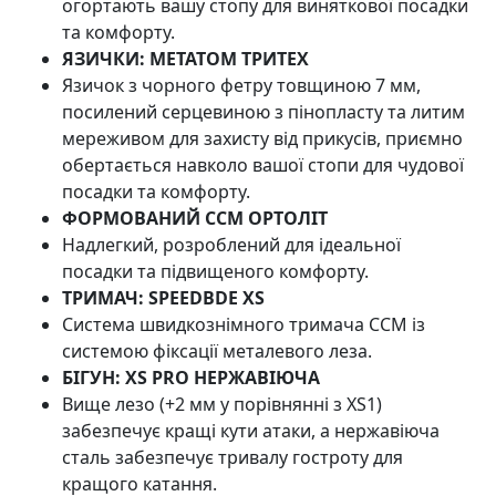
огортають вашу стопу для виняткової посадки
та комфорту.
ЯЗИЧКИ:
МЕТАТОМ ТРИТЕХ
Язичок з чорного фетру товщиною 7 мм,
посилений серцевиною з пінопласту та литим
мереживом для захисту від прикусів, приємно
обертається навколо вашої стопи для чудової
посадки та комфорту.
ФОРМОВАНИЙ CCM ОРТОЛІТ
Надлегкий, розроблений для ідеальної
посадки та підвищеного комфорту.
ТРИМАЧ:
SPEEDBDE XS
Система швидкознімного тримача CCM із
системою фіксації металевого леза.
БІГУН:
XS PRO НЕРЖАВІЮЧА
Вище лезо (+2 мм у порівнянні з XS1)
забезпечує кращі кути атаки, а нержавіюча
сталь забезпечує тривалу гостроту для
кращого катання.