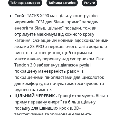
Таблица размеров
Таблица загибов
Услуги
Скейт TACKS XF90 має цільну конструкцію
черевиків CCM для більш прямої передачі
енергії та більш щільної посадки, тож ви
отримуєте максимум від кожного кроку
катання. Оснащений новими вдосконаленими
лезами XS PRO з нержавіючої сталі з доданою
висотою та товщиною, щоб отримати
максимальну перевагу над суперником. Flex
Tendon 3.0 забезпечує діапазон рухів і
покращену маневреність разом із
покращеними пінопластами для щиколоток
для комфорту, ви почуватиметеся чудово та
чудово гратимете.
ЦІЛЬНИЙ ЧЕРЕВИК -
Гравці отримують більш
пряму передачу енергії та більш щільну
посадку для швидших кроків. 3D-
текстурування та хромовані елементи