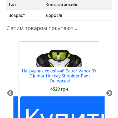
Тип
Ковзани хокейні
Возраст
Дорослі
С этим товаром покупают...
 X5
Нагрудник хокейний Bauer Vapor 3X
Вор
LE Junior Hockey Shoulder Pads
Юніорські
4520
грн
ть
Купить