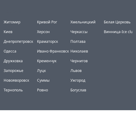
Города
Житомир
Кривой Рог
Хмельницкий
Белая Церковь
Киев
Херсон
Черкассы
Винница-Ice club
Днепропетровск
Краматорск
Полтава
Одесса
Ивано Франковск
Николаев
Дружковка
Кременчук
Чернигов
Запорожье
Луцк
Львов
Новояворовск
Суммы
Ужгород
Тернополь
Ровно
Богуслав