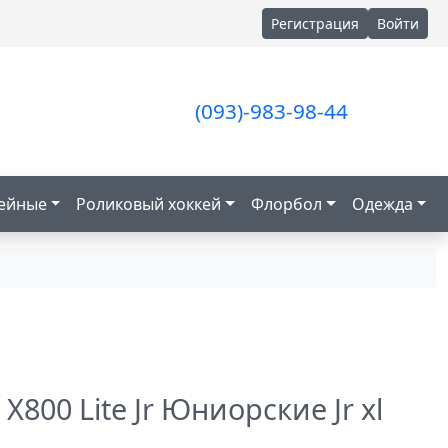
Регистрация
Войти
(093)-983-98-44
кейные
Роликовый хоккей
Флорбол
Одежда
800 Lite Jr Юниорские Jr xl