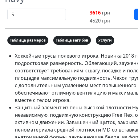
3616
грн
4520
грн
Таблица размеров
Таблица загибов
Услуги
Хоккейные трусы полевого игрока. Новинка 2018 
подростковая размерность. Облегающий, зауженн
соответствует требованиям к шагу, посадке и по
площадке максимальную подвижность. Чехол трус
с дополнительным усилением мест повышенного и
обеспечивают отличную вентиляцию и максималь
вместе с телом игрока.
Защитный элемент из пены высокой плотности Hy
независимую, подвижную конструкцию Free Flex,
активном движении. Завышенный щиток, закрыва
пеноматериала средней плотности MD со вставка
анатомичной формы, закрывающие бедра, из форм