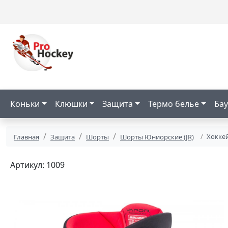
Коньки
Клюшки
Защита
Термо белье
Бау
Хоккей
Главная
Защита
Шорты
Шорты Юниорские (JR)
Артикул: 1009