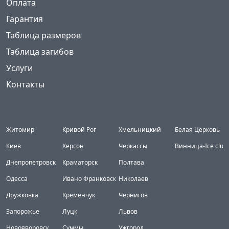
Оплата
Гарантия
Таблица размеров
Таблица загибов
Услуги
Контакты
Города
Житомир
Кривой Рог
Хмельницкий
Белая Церковь
Киев
Херсон
Черкассы
Винница-Ice club
Днепропетровск
Краматорск
Полтава
Одесса
Ивано Франковск
Николаев
Дружковка
Кременчук
Чернигов
Запорожье
Луцк
Львов
Новояворовск
Суммы
Ужгород