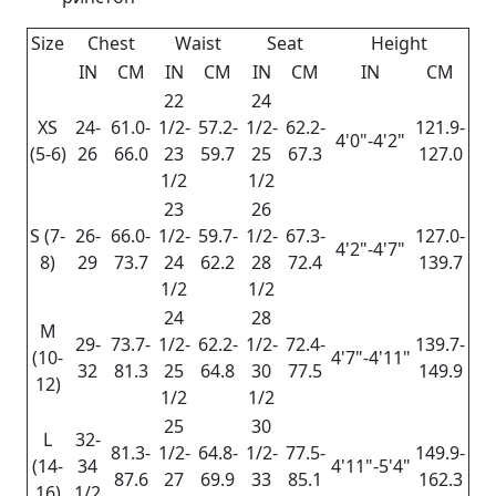
Size
Chest
Waist
Seat
Height
IN
CM
IN
CM
IN
CM
IN
CM
22
24
XS
24-
61.0-
1/2-
57.2-
1/2-
62.2-
121.9-
4'0"-4'2"
(5-6)
26
66.0
23
59.7
25
67.3
127.0
1/2
1/2
23
26
S (7-
26-
66.0-
1/2-
59.7-
1/2-
67.3-
127.0-
4'2"-4'7"
8)
29
73.7
24
62.2
28
72.4
139.7
1/2
1/2
24
28
M
29-
73.7-
1/2-
62.2-
1/2-
72.4-
139.7-
(10-
4'7"-4'11"
32
81.3
25
64.8
30
77.5
149.9
12)
1/2
1/2
25
30
L
32-
81.3-
1/2-
64.8-
1/2-
77.5-
149.9-
(14-
34
4'11"-5'4"
87.6
27
69.9
33
85.1
162.3
16)
1/2