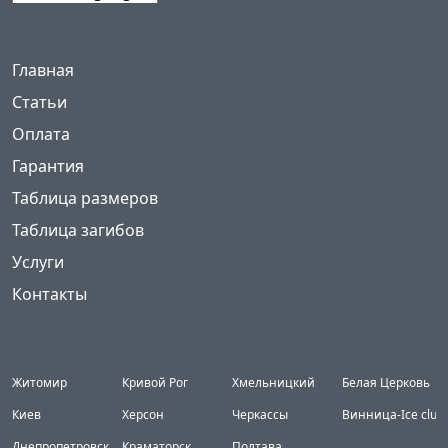
Powered by
Меню
(current)
Главная
Статьи
Оплата
Гарантия
Таблица размеров
Таблица загибов
Услуги
Контакты
Города
Житомир
Кривой Рог
Хмельницкий
Белая Церковь
Киев
Херсон
Черкассы
Винница-Ice club
Днепропетровск
Краматорск
Полтава