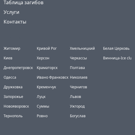
Таблица загибов
Услуги
Контакты
Города
Житомир
Кривой Рог
Хмельницкий
Белая Церковь
Киев
Херсон
Черкассы
Винница-Ice club
Днепропетровск
Краматорск
Полтава
Одесса
Ивано Франковск
Николаев
Дружковка
Кременчук
Чернигов
Запорожье
Луцк
Львов
Новояворовск
Суммы
Ужгород
Тернополь
Ровно
Богуслав