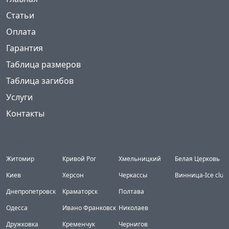
Статьи
Оплата
Гарантия
Таблица размеров
Таблица загибов
Услуги
Контакты
Города
Житомир
Кривой Рог
Хмельницкий
Белая Церковь
Киев
Херсон
Черкассы
Винница-Ice club
Днепропетровск
Краматорск
Полтава
Одесса
Ивано Франковск
Николаев
Дружковка
Кременчук
Чернигов