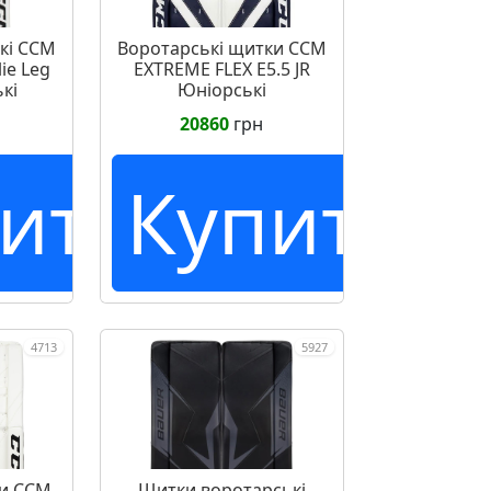
кі CCM
Воротарські щитки CCM
lie Leg
EXTREME FLEX E5.5 JR
кі
Юніорські
20860
грн
ить
Купить
4713
5927
ки CCM
Щитки воротарські