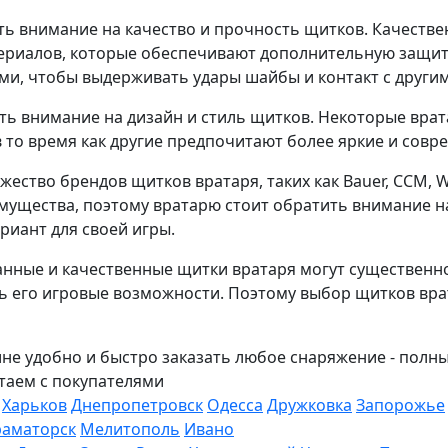
ть внимание на качество и прочность щитков. Качеств
ериалов, которые обеспечивают дополнительную защит
и, чтобы выдерживать удары шайбы и контакт с други
ить внимание на дизайн и стиль щитков. Некоторые вра
 то время как другие предпочитают более яркие и совр
ество брендов щитков вратаря, таких как Bauer, CCM, W
мущества, поэтому вратарю стоит обратить внимание н
иант для своей игры.
анные и качественные щитки вратаря могут существенн
ть его игровые возможности. Поэтому выбор щитков вра
не удобно и быстро заказать любое снаряжение - пол
таем с покупателями
Харьков
Днепропетровск
Одесса
Дружковка
Запорожье
раматорск
Мелитополь
Ивано