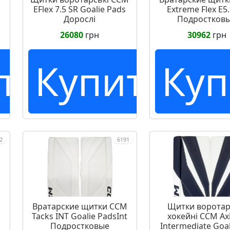
EFlex 7.5 SR Goalie Pads
Extreme Flex E5.
Дорослі
Подростков
26080
грн
30962
грн
ть
Купить
Куп
2
6191
Вратарские щитки CCM
Щитки воротар
Tacks INT Goalie PadsInt
хокейні CCM Axi
Подростковые
Intermediate Goal