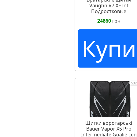
Vaughn V7 XF Int
Подростковые
24860
грн
Купи
532
Щитки воротарські
Bauer Vapor X5 Pro
Intermediate Goalie Leg