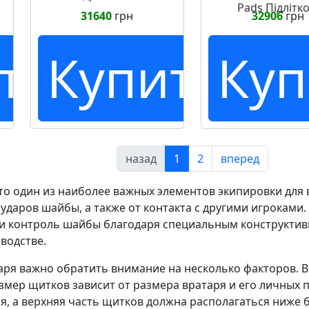
Pads Підлітко
31640
грн
32906
грн
ть
Купить
Куп
назад
1
2
вперед
это один из наиболее важных элементов экипировки дл
 ударов шайбы, а также от контакта с другими игроками.
 и контроль шайбы благодаря специальным конструктив
водстве.
ря важно обратить внимание на несколько факторов. 
змер щитков зависит от размера вратаря и его личны
я, а верхняя часть щитков должна располагаться ниже 