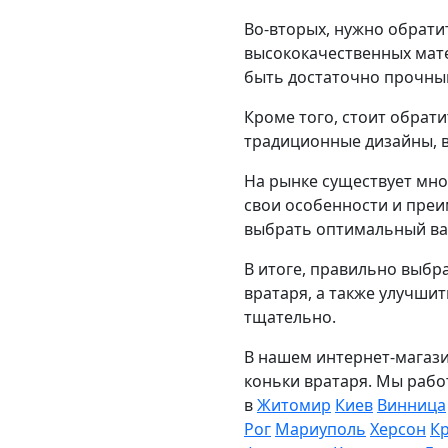
Во-вторых, нужно обрати
высококачественных мат
быть достаточно прочным
Кроме того, стоит обрат
традиционные дизайны, в
На рынке существует множ
свои особенности и преи
выбрать оптимальный вар
В итоге, правильно выбр
вратаря, а также улучши
тщательно.
В нашем интернет-магази
коньки вратаря. Мы рабо
в
Житомир
Киев
Винница
Рог
Мариуполь
Херсон
К