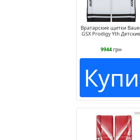
Вратарские щитки Baue
GSX Prodigy Yth Детски
9944
грн
Купи
590