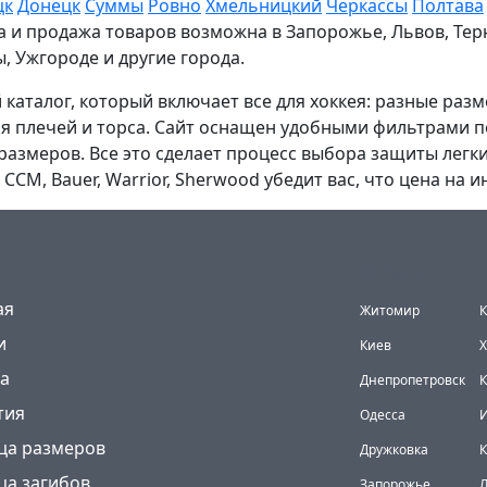
цк
Донецк
Суммы
Ровно
Хмельницкий
Черкассы
Полтава
ка и продажа товаров возможна в Запорожье, Львов, Тер
, Ужгороде и другие города.
каталог, который включает все для хоккея: разные разм
ля плечей и торса. Сайт оснащен удобными фильтрами 
размеров. Все это сделает процесс выбора защиты лег
, CCM, Bauer, Warrior, Sherwood убедит вас, что цена на
Города
(current)
ая
Житомир
К
и
Киев
Х
а
Днепропетровск
К
тия
Одесса
И
ца размеров
Дружковка
ца загибов
Запорожье