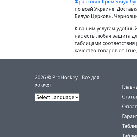
Франковск
Кременчук
Лу
по всей Украине. Достав
Белую Церковь, Черновцы
К вашим услугам удобный 
нас есть любая защита д
таблицами соответствия 
качество товаров от True
Меню
2026 © ProHockey -
Все для
хоккея
Главн
Стать
Powered by
Оплат
Гаран
Табли
Табли