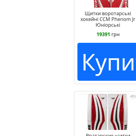
Щитки воротарські
хокейні CCM Phenom Jr
Юніорські
19391
грн
Купи
455
Вратарские щитки