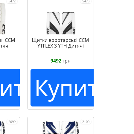
5472
5470
кі CCM
Щитки воротарські CCM
итячі
YTFLEX 3 YTH Дитячі
9492
грн
ить
Купить
2099
2100