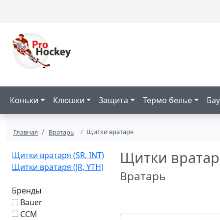
Коньки
Клюшки
Защита
Термо белье
Бау
Щитки вратаря
Главная
Вратарь
Щитки вратар
Щитки вратаря (SR, INT)
Щитки вратаря (JR, YTH)
Вратарь
Бренды
Bauer
CCM