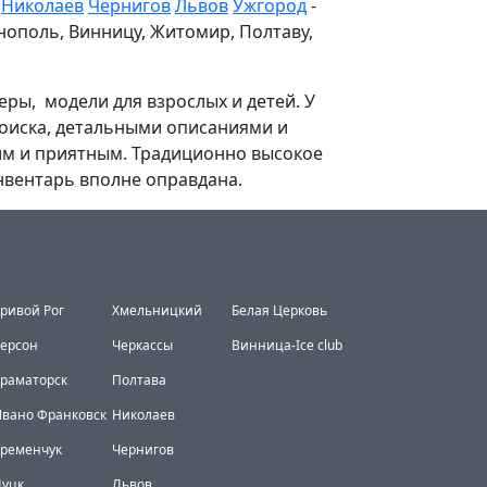
Николаев
Чернигов
Львов
Ужгород
-
нополь, Винницу, Житомир, Полтаву,
еры, модели для взрослых и детей. У
поиска, детальными описаниями и
ким и приятным. Традиционно высокое
 инвентарь вполне оправдана.
ривой Рог
Хмельницкий
Белая Церковь
ерсон
Черкассы
Винница-Ice club
раматорск
Полтава
вано Франковск
Николаев
Кременчук
Чернигов
Луцк
Львов