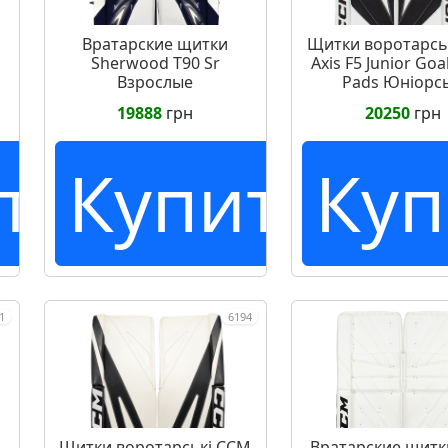
Вратарские щитки
Щитки воротарсь
Sherwood T90 Sr
Axis F5 Junior Goa
Взрослые
Pads Юніорсь
19888
грн
20250
грн
ть
Купить
Куп
1
6194
Щитки воротарські CCM
Вратарские щит