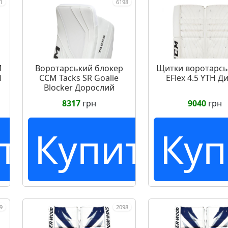
1
6198
M
Воротарський блокер
Щитки воротарсь
H
CCM Tacks SR Goalie
EFlex 4.5 YTH Д
Blocker Дорослий
8317
грн
9040
грн
ть
Купить
Куп
9
2098