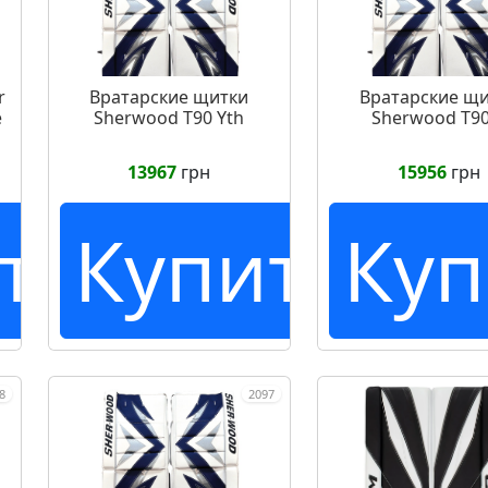
r
Вратарские щитки
Вратарские щ
е
Sherwood T90 Yth
Sherwood T90
13967
грн
15956
грн
ть
Купить
Куп
8
2097