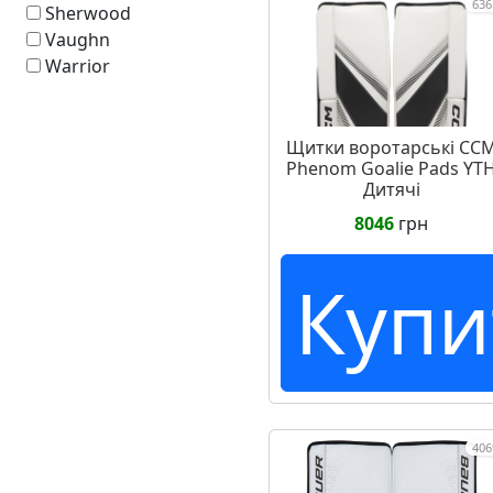
636
Sherwood
Vaughn
Warrior
Щитки воротарські CC
Phenom Goalie Pads YT
Дитячі
8046
грн
Купи
406