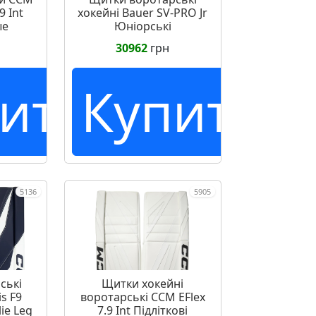
9 Int
хокейні Bauer SV-PRO Jr
ые
Юніорські
30962
грн
ить
Купить
5136
5905
ські
Щитки хокейні
s F9
воротарські CCM EFlex
ie Leg
7.9 Int Підліткові