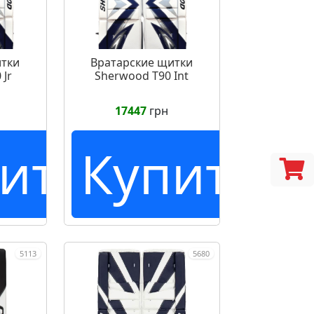
итки
Вратарские щитки
 Jr
Sherwood T90 Int
17447
грн
ить
Купить
5113
5680