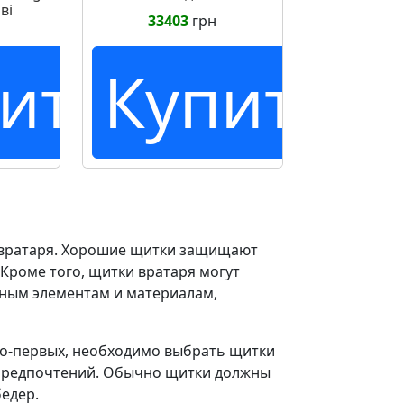
ві
33403
грн
ить
Купить
я вратаря. Хорошие щитки защищают
 Кроме того, щитки вратаря могут
ным элементам и материалам,
Во-первых, необходимо выбрать щитки
х предпочтений. Обычно щитки должны
бедер.