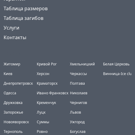
Таблица размеров
Таблица загибов
Услуги
Контакты
Города
Житомир
Кривой Рог
Хмельницкий
Белая Церковь
Киев
Херсон
Черкассы
Винница-Ice club
Днепропетровск
Краматорск
Полтава
Одесса
Ивано Франковск
Николаев
Дружковка
Кременчук
Чернигов
Запорожье
Луцк
Львов
Новояворовск
Суммы
Ужгород
Тернополь
Ровно
Богуслав